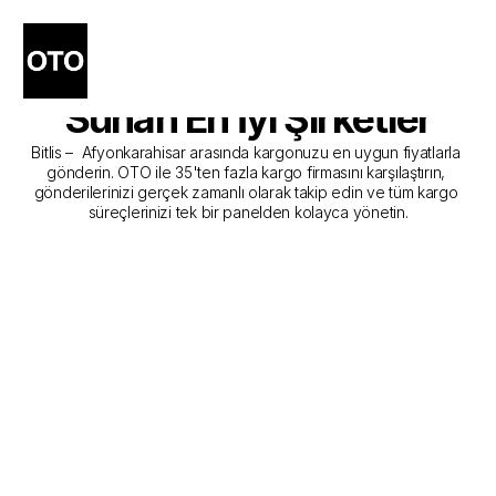
Bitlis - Afyonkarahisar 
Kargo Gönderim Hizmeti 
Sunan En İyi Şirketler
Bitlis –  Afyonkarahisar arasında kargonuzu en uygun fiyatlarla 
gönderin. OTO ile 35'ten fazla kargo firmasını karşılaştırın, 
gönderilerinizi gerçek zamanlı olarak takip edin ve tüm kargo 
süreçlerinizi tek bir panelden kolayca yönetin.