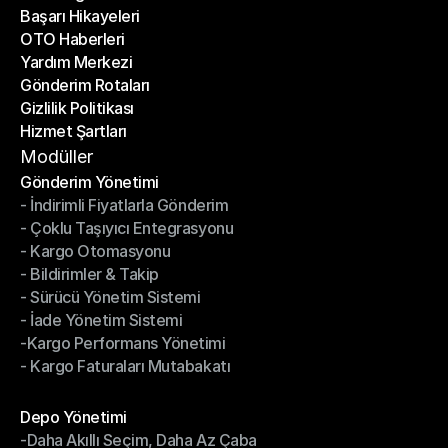
Başarı Hikayeleri
Son Bloglar
OTO Haberleri
Başarı Hikayeleri
Yardım Merkezi
OTO Haberleri
Gönderim Rotaları
Yardım Merkezi
Gizlilik Politikası
Gönderim Rotaları
Hizmet Şartları
Gizlilik Politikası
Hizmet Şartları
Modüller
Gönderim Yönetimi
- İndirimli Fiyatlarla Gönderim
Gönderim Yönetimi
- Çoklu Taşıyıcı Entegrasyonu
- İndirimli Fiyatlarla Gönderim
- Kargo Otomasyonu
- Çoklu Taşıyıcı Entegrasyonu
- Bildirimler & Takip
- Kargo Otomasyonu
- Sürücü Yönetim Sistemi
- Bildirimler & Takip
- İade Yönetim Sistemi
- Sürücü Yönetim Sistemi
-Kargo Performans Yönetimi
- İade Yönetim Sistemi
- Kargo Faturaları Mutabakatı
-Kargo Performans Yönetimi
- Kargo Faturaları Mutabakatı
Modüller
Depo Yönetimi
-Daha Akıllı Seçim, Daha Az Çaba
Depo Yönetimi