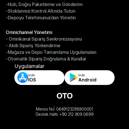
-Hızlı, Doğru Paketleme ve Gönderim
-Daha Akıllı Seçim, Daha Az Çaba
-Stoklarınızı Kontrol Altında Tutun
-Hızlı, Doğru Paketleme ve Gönderim
-Depoyu Telefonunuzdan Yönetin
-Stoklarınızı Kontrol Altında Tutun
-Depoyu Telefonunuzdan Yönetin
Modüller
Omnichannel Yönetimi
- Omnikanal Sipariş Senkronizasyonu
Omnichannel Yönetimi
- Akıllı Sipariş Yönlendirme
- Omnikanal Sipariş Senkronizasyonu
-Mağaza ve Depo Tamamlama Uygulamaları
- Akıllı Sipariş Yönlendirme
-Otomatik Sipariş Doğrulama & Kurallar
-Mağaza ve Depo Tamamlama Uygulamaları
-Otomatik Sipariş Doğrulama & Kurallar
Uygulamalar
İndir
İndir
IOS
Android
Mersis No: 0649123298900001
Destek Hattı: +90 212 909 0699