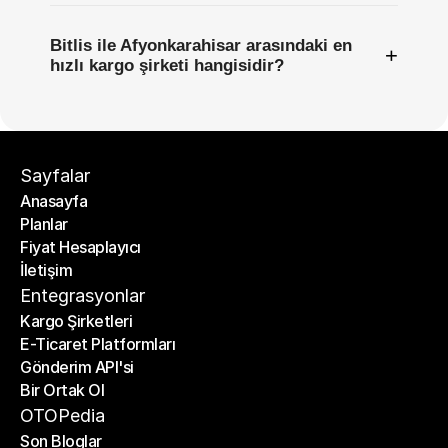
Bitlis ile Afyonkarahisar arasındaki en
+
hızlı kargo şirketi hangisidir?
Sayfalar
Anasayfa
Planlar
Anasayfa
Fiyat Hesaplayıcı
Planlar
İletişim
Fiyat Hesaplayıcı
İletişim
Entegrasyonlar
Kargo Şirketleri
E-Ticaret Platformları
Kargo Şirketleri
Gönderim API'si
E-Ticaret Platformları
Bir Ortak Ol
Gönderim API'si
Bir Ortak Ol
OTOPedia
Son Bloglar