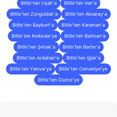
Bitlis'ten Uşak'a
Bitlis'ten Van'a
Bitlis'ten Zonguldak'a
Bitlis'ten Aksaray'a
Bitlis'ten Bayburt'a
Bitlis'ten Karaman'a
Bitlis'ten Kırıkkale'ye
Bitlis'ten Batman'a
Bitlis'ten Şırnak'a
Bitlis'ten Bartın'a
Bitlis'ten Ardahan'a
Bitlis'ten Iğdır'a
Bitlis'ten Yalova'ya
Bitlis'ten Osmaniye'ye
Bitlis'ten Düzce'ye
Sıkça
Sorulan
Sorular