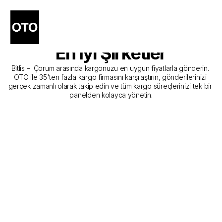
Bitlis - Çorum Kargo 
Gönderim Hizmeti Sunan 
En İyi Şirketler
Bitlis –  Çorum arasında kargonuzu en uygun fiyatlarla gönderin. 
OTO ile 35'ten fazla kargo firmasını karşılaştırın, gönderilerinizi 
gerçek zamanlı olarak takip edin ve tüm kargo süreçlerinizi tek bir 
panelden kolayca yönetin.