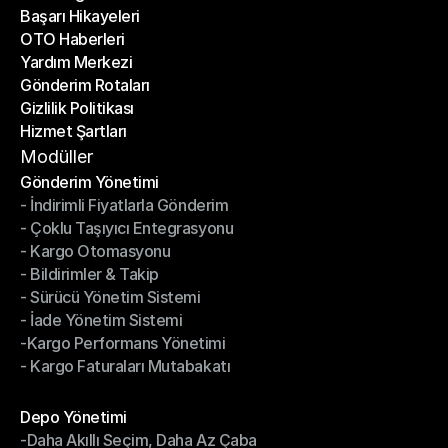
Başarı Hikayeleri
Son Bloglar
OTO Haberleri
Başarı Hikayeleri
Yardım Merkezi
OTO Haberleri
Gönderim Rotaları
Yardım Merkezi
Gizlilik Politikası
Gönderim Rotaları
Hizmet Şartları
Gizlilik Politikası
Hizmet Şartları
Modüller
Gönderim Yönetimi
- İndirimli Fiyatlarla Gönderim
Gönderim Yönetimi
- Çoklu Taşıyıcı Entegrasyonu
- İndirimli Fiyatlarla Gönderim
- Kargo Otomasyonu
- Çoklu Taşıyıcı Entegrasyonu
- Bildirimler & Takip
- Kargo Otomasyonu
- Sürücü Yönetim Sistemi
- Bildirimler & Takip
- İade Yönetim Sistemi
- Sürücü Yönetim Sistemi
-Kargo Performans Yönetimi
- İade Yönetim Sistemi
- Kargo Faturaları Mutabakatı
-Kargo Performans Yönetimi
- Kargo Faturaları Mutabakatı
Modüller
Depo Yönetimi
-Daha Akıllı Seçim, Daha Az Çaba
Depo Yönetimi