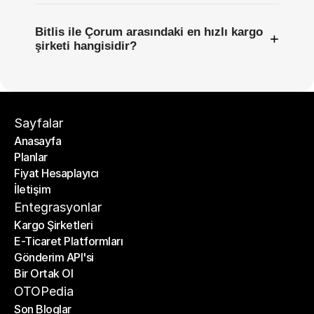
Bitlis ile Çorum arasındaki en hızlı kargo
+
şirketi hangisidir?
Sayfalar
Anasayfa
Planlar
Anasayfa
Fiyat Hesaplayıcı
Planlar
İletişim
Fiyat Hesaplayıcı
İletişim
Entegrasyonlar
Kargo Şirketleri
E-Ticaret Platformları
Kargo Şirketleri
Gönderim API'si
E-Ticaret Platformları
Bir Ortak Ol
Gönderim API'si
Bir Ortak Ol
OTOPedia
Son Bloglar