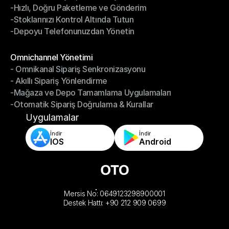
-Hızlı, Doğru Paketleme ve Gönderim
-Daha Akıllı Seçim, Daha Az Çaba
-Stoklarınızı Kontrol Altında Tutun
-Hızlı, Doğru Paketleme ve Gönderim
-Depoyu Telefonunuzdan Yönetin
-Stoklarınızı Kontrol Altında Tutun
-Depoyu Telefonunuzdan Yönetin
Modüller
Omnichannel Yönetimi
- Omnikanal Sipariş Senkronizasyonu
Omnichannel Yönetimi
- Akıllı Sipariş Yönlendirme
- Omnikanal Sipariş Senkronizasyonu
-Mağaza ve Depo Tamamlama Uygulamaları
- Akıllı Sipariş Yönlendirme
-Otomatik Sipariş Doğrulama & Kurallar
-Mağaza ve Depo Tamamlama Uygulamaları
-Otomatik Sipariş Doğrulama & Kurallar
Uygulamalar
İndir
İndir
IOS
Android
Mersis No: 0649123298900001
Destek Hattı: +90 212 909 0699