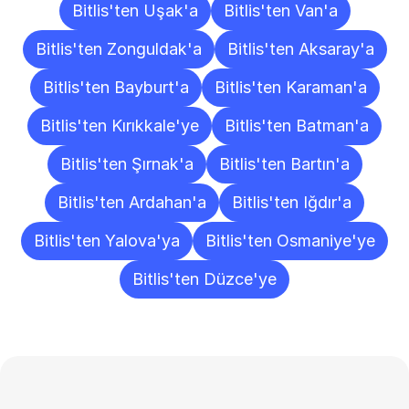
Bitlis'ten Uşak'a
Bitlis'ten Van'a
Bitlis'ten Zonguldak'a
Bitlis'ten Aksaray'a
Bitlis'ten Bayburt'a
Bitlis'ten Karaman'a
Bitlis'ten Kırıkkale'ye
Bitlis'ten Batman'a
Bitlis'ten Şırnak'a
Bitlis'ten Bartın'a
Bitlis'ten Ardahan'a
Bitlis'ten Iğdır'a
Bitlis'ten Yalova'ya
Bitlis'ten Osmaniye'ye
Bitlis'ten Düzce'ye
Sıkça
Sorulan
Sorular