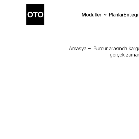
Modüller
Planlar
Entegr
Amasya
-
Bu
Planlar
Modüller
Ente
Amasya –  Burdur arasında kargonu
gerçek zamanl