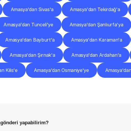
Amasya'dan Sivas'a
Amasya'dan Tekirdağ'a
Amasya'dan Tunceli'ye
Amasya'dan Şanlıurfa'ya
Amasya'dan Bayburt'a
Amasya'dan Karaman'a
Amasya'dan Şırnak'a
Amasya'dan Ardahan'a
 Kilis'e
Amasya'dan Osmaniye'ye
Amasya'dan
Sıkça
Sorulan
Sorular
Başlamadan
Önce
Bilmeniz
Gereken
Her
Şey
gönderi yapabilirim?