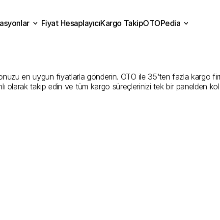
asyonlar
Fiyat Hesaplayıcı
Kargo Takip
OTOPedia
rdur
Kargo
Gönderim
Hizm
Fiyat Hesaplayıcı
Kargo Takip
grasyonlar
OTOPedia
İyi
Şirketler
zu en uygun fiyatlarla gönderin. OTO ile 35'ten fazla kargo firması
ı olarak takip edin ve tüm kargo süreçlerinizi tek bir panelden ko