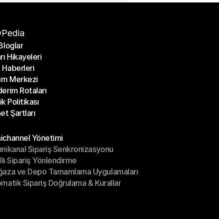
Pedia
Bloglar
rı Hikayeleri
Bloglar
Haberleri
rı Hikayeleri
ım Merkezi
Haberleri
erim Rotaları
ım Merkezi
lik Politikası
erim Rotaları
et Şartları
lik Politikası
et Şartları
üller
channel Yönetimi
nikanal Sipariş Senkronizasyonu
ichannel Yönetimi
ıllı Sipariş Yönlendirme
mnikanal Sipariş Senkronizasyonu
ğaza ve Depo Tamamlama Uygulamaları
ıllı Sipariş Yönlendirme
matik Sipariş Doğrulama & Kurallar
ğaza ve Depo Tamamlama Uygulamaları
matik Sipariş Doğrulama & Kurallar