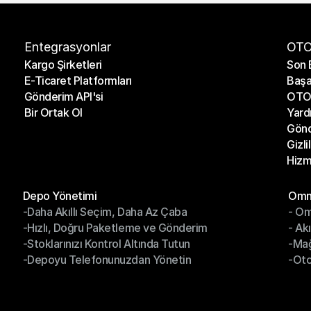
Entegrasyonlar
OTO
Kargo Şirketleri
Son 
E-Ticaret Platformları
Başa
Kargo Şirketleri
Son 
Gönderim API'si
OTO 
E-Ticaret Platformları
Başa
Bir Ortak Ol
Yard
Gönderim API'si
OTO 
Gönd
Bir Ortak Ol
Yard
Gizli
Gönd
Hizm
Gizli
Hizm
Modüller
Mod
Depo Yönetimi
Omni
-Daha Akıllı Seçim, Daha Az Çaba
- Om
Depo Yönetimi
Omn
-Hızlı, Doğru Paketleme ve Gönderim
- Ak
-Daha Akıllı Seçim, Daha Az Çaba
- O
-Stoklarınızı Kontrol Altında Tutun
-Ma
-Hızlı, Doğru Paketleme ve Gönderim
- Ak
-Depoyu Telefonunuzdan Yönetin
-Oto
-Stoklarınızı Kontrol Altında Tutun
-Ma
-Depoyu Telefonunuzdan Yönetin
-Oto