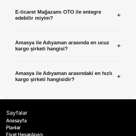
E-ticaret Mağazamı OTO ile entegre
+
edebilir miyim?
Amasya ile Adıyaman arasında en ucuz
+
kargo şirketi hangisi?
Amasya ile Adıyaman arasındaki en hızlı
+
kargo şirketi hangisidir?
Sayfalar
Anasayfa
Planlar
Anasayfa
Fiyat Hesaplayıcı
Planlar