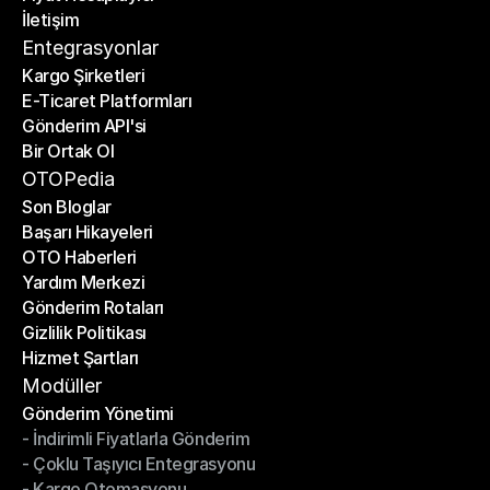
İletişim
Fiyat Hesaplayıcı
İletişim
Entegrasyonlar
Kargo Şirketleri
E-Ticaret Platformları
Kargo Şirketleri
Gönderim API'si
E-Ticaret Platformları
Bir Ortak Ol
Gönderim API'si
Bir Ortak Ol
OTOPedia
Son Bloglar
Başarı Hikayeleri
Son Bloglar
OTO Haberleri
Başarı Hikayeleri
Yardım Merkezi
OTO Haberleri
Gönderim Rotaları
Yardım Merkezi
Gizlilik Politikası
Gönderim Rotaları
Hizmet Şartları
Gizlilik Politikası
Hizmet Şartları
Modüller
Gönderim Yönetimi
- İndirimli Fiyatlarla Gönderim
Gönderim Yönetimi
- Çoklu Taşıyıcı Entegrasyonu
- İndirimli Fiyatlarla Gönderim
- Kargo Otomasyonu
- Çoklu Taşıyıcı Entegrasyonu