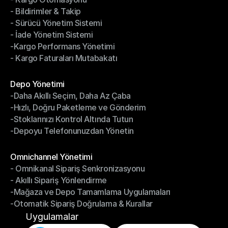
- Bildirimler & Takip
- Kargo Otomasyonu
- Sürücü Yönetim Sistemi
- Bildirimler & Takip
- İade Yönetim Sistemi
- Sürücü Yönetim Sistemi
-Kargo Performans Yönetimi
- İade Yönetim Sistemi
- Kargo Faturaları Mutabakatı
-Kargo Performans Yönetimi
- Kargo Faturaları Mutabakatı
Modüller
Depo Yönetimi
-Daha Akıllı Seçim, Daha Az Çaba
Depo Yönetimi
-Hızlı, Doğru Paketleme ve Gönderim
-Daha Akıllı Seçim, Daha Az Çaba
-Stoklarınızı Kontrol Altında Tutun
-Hızlı, Doğru Paketleme ve Gönderim
-Depoyu Telefonunuzdan Yönetin
-Stoklarınızı Kontrol Altında Tutun
-Depoyu Telefonunuzdan Yönetin
Modüller
Omnichannel Yönetimi
- Omnikanal Sipariş Senkronizasyonu
Omnichannel Yönetimi
- Akıllı Sipariş Yönlendirme
- Omnikanal Sipariş Senkronizasyonu
-Mağaza ve Depo Tamamlama Uygulamaları
- Akıllı Sipariş Yönlendirme
-Otomatik Sipariş Doğrulama & Kurallar
-Mağaza ve Depo Tamamlama Uygulamaları
-Otomatik Sipariş Doğrulama & Kurallar
Uygulamalar