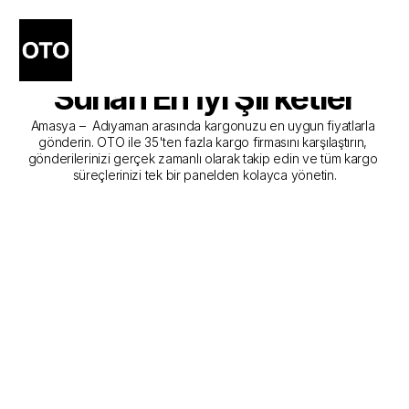
Amasya - Adıyaman 
Kargo Gönderim Hizmeti 
Sunan En İyi Şirketler
Amasya –  Adıyaman arasında kargonuzu en uygun fiyatlarla 
gönderin. OTO ile 35'ten fazla kargo firmasını karşılaştırın, 
gönderilerinizi gerçek zamanlı olarak takip edin ve tüm kargo 
süreçlerinizi tek bir panelden kolayca yönetin.