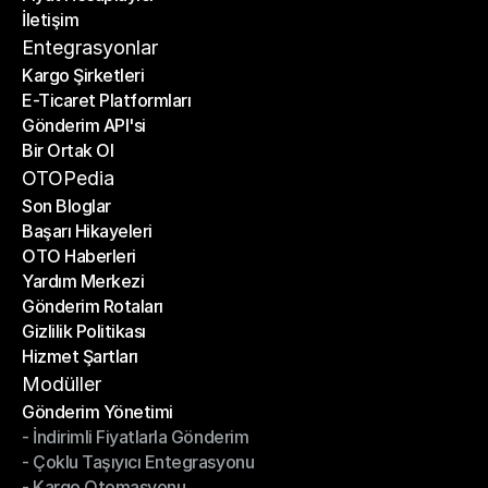
İletişim
Fiyat Hesaplayıcı
İletişim
Entegrasyonlar
Kargo Şirketleri
E-Ticaret Platformları
Kargo Şirketleri
Gönderim API'si
E-Ticaret Platformları
Bir Ortak Ol
Gönderim API'si
Bir Ortak Ol
OTOPedia
Son Bloglar
Başarı Hikayeleri
Son Bloglar
OTO Haberleri
Başarı Hikayeleri
Yardım Merkezi
OTO Haberleri
Gönderim Rotaları
Yardım Merkezi
Gizlilik Politikası
Gönderim Rotaları
Hizmet Şartları
Gizlilik Politikası
Hizmet Şartları
Modüller
Gönderim Yönetimi
- İndirimli Fiyatlarla Gönderim
Gönderim Yönetimi
- Çoklu Taşıyıcı Entegrasyonu
- İndirimli Fiyatlarla Gönderim
- Kargo Otomasyonu
- Çoklu Taşıyıcı Entegrasyonu