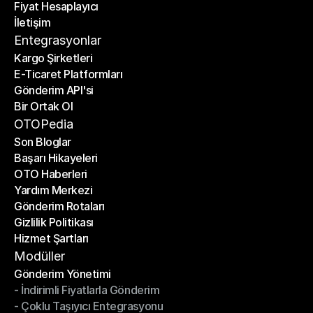
Fiyat Hesaplayıcı
Planlar
İletişim
Fiyat Hesaplayıcı
İletişim
Entegrasyonlar
Kargo Şirketleri
E-Ticaret Platformları
Kargo Şirketleri
Gönderim API'si
E-Ticaret Platformları
Bir Ortak Ol
Gönderim API'si
Bir Ortak Ol
OTOPedia
Son Bloglar
Başarı Hikayeleri
Son Bloglar
OTO Haberleri
Başarı Hikayeleri
Yardım Merkezi
OTO Haberleri
Gönderim Rotaları
Yardım Merkezi
Gizlilik Politikası
Gönderim Rotaları
Hizmet Şartları
Gizlilik Politikası
Hizmet Şartları
Modüller
Gönderim Yönetimi
- İndirimli Fiyatlarla Gönderim
Gönderim Yönetimi
- Çoklu Taşıyıcı Entegrasyonu
- İndirimli Fiyatlarla Gönderim