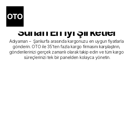
Adıyaman - Şanlıurfa 
Kargo Gönderim Hizmeti 
Sunan En İyi Şirketler
Adıyaman –  Şanlıurfa arasında kargonuzu en uygun fiyatlarla 
gönderin. OTO ile 35'ten fazla kargo firmasını karşılaştırın, 
gönderilerinizi gerçek zamanlı olarak takip edin ve tüm kargo 
süreçlerinizi tek bir panelden kolayca yönetin.