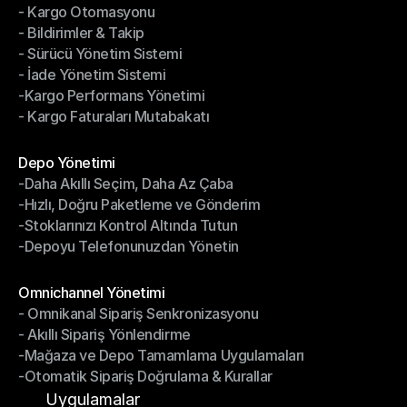
- Kargo Otomasyonu
- Çoklu Taşıyıcı Entegrasyonu
- Bildirimler & Takip
- Kargo Otomasyonu
- Sürücü Yönetim Sistemi
- Bildirimler & Takip
- İade Yönetim Sistemi
- Sürücü Yönetim Sistemi
-Kargo Performans Yönetimi
- İade Yönetim Sistemi
- Kargo Faturaları Mutabakatı
-Kargo Performans Yönetimi
- Kargo Faturaları Mutabakatı
Modüller
Depo Yönetimi
-Daha Akıllı Seçim, Daha Az Çaba
Depo Yönetimi
-Hızlı, Doğru Paketleme ve Gönderim
-Daha Akıllı Seçim, Daha Az Çaba
-Stoklarınızı Kontrol Altında Tutun
-Hızlı, Doğru Paketleme ve Gönderim
-Depoyu Telefonunuzdan Yönetin
-Stoklarınızı Kontrol Altında Tutun
-Depoyu Telefonunuzdan Yönetin
Modüller
Omnichannel Yönetimi
- Omnikanal Sipariş Senkronizasyonu
Omnichannel Yönetimi
- Akıllı Sipariş Yönlendirme
- Omnikanal Sipariş Senkronizasyonu
-Mağaza ve Depo Tamamlama Uygulamaları
- Akıllı Sipariş Yönlendirme
-Otomatik Sipariş Doğrulama & Kurallar
-Mağaza ve Depo Tamamlama Uygulamaları
-Otomatik Sipariş Doğrulama & Kurallar
Uygulamalar