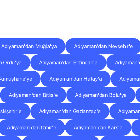
er
Şehirlere
Teslimat
Nokta
Diğer
şehirlerden
faaliyet
gösteren
teslimat
hizmetlerini
keşfedin.
Adıyaman'dan Muğla'ya
Adıyaman'dan Nevşehir'e
n Ordu'ya
Adıyaman'dan Erzincan'a
Adıyaman'
Gümüşhane'ye
Adıyaman'dan Hatay'a
Adıyaman
Adıyaman'dan Bitlis'e
Adıyaman'dan Bolu'ya
kişehir'e
Adıyaman'dan Gaziantep'e
Adıyaman
Adıyaman'dan İzmir'e
Adıyaman'dan Kars'a