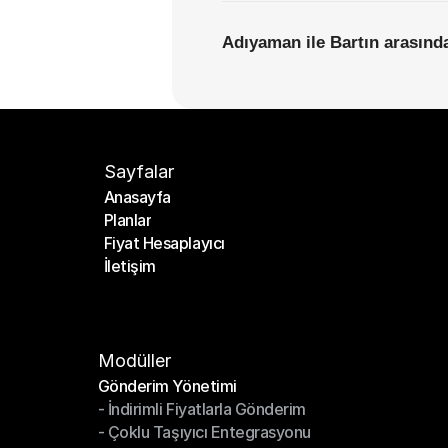
Adıyaman ile Bartın arasında
Sayfalar
Anasayfa
Planlar
Anasayfa
Fiyat Hesaplayıcı
Planlar
İletişim
Fiyat Hesaplayıcı
İletişim
Modüller
Gönderim Yönetimi
- İndirimli Fiyatlarla Gönderim
Gönderim Yönetimi
- Çoklu Taşıyıcı Entegrasyonu
- İndirimli Fiyatlarla Gönderim