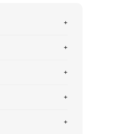
+
+
+
+
+