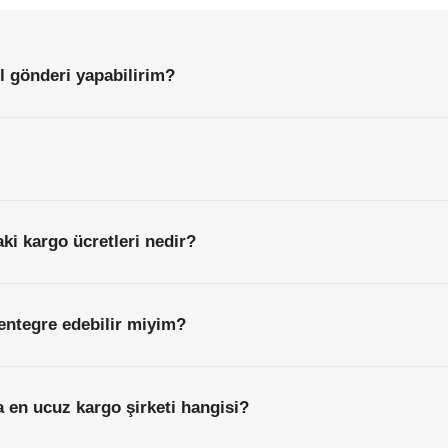
Başlamadan
Önce
Bilmeniz
Gereken
Her
Şey
l gönderi yapabilirim?
ki kargo ücretleri nedir?
entegre edebilir miyim?
 en ucuz kargo şirketi hangisi?