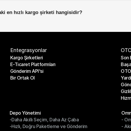
ki en hızlı kargo şirketi hangisidir?
Entegrasyonlar
OTO
Kargo Şirketleri
Son 
E-Ticaret Platformları
Başa
Kargo Şirketleri
Son 
Gönderim API'si
OTO 
E-Ticaret Platformları
Başa
Bir Ortak Ol
Yard
Gönderim API'si
OTO 
Gönd
Bir Ortak Ol
Yard
Gizli
Gönd
Hizm
Gizli
Hizm
Modüller
Mod
Depo Yönetimi
Omni
-Daha Akıllı Seçim, Daha Az Çaba
- Om
Depo Yönetimi
Omn
-Hızlı, Doğru Paketleme ve Gönderim
- Ak
-Daha Akıllı Seçim, Daha Az Çaba
- O