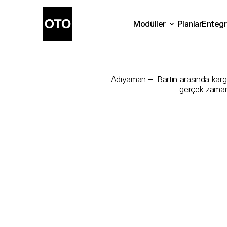
Modüller
Planlar
Entegr
Adıyaman
-
B
Planlar
Modüller
Ente
Adıyaman –  Bartın arasında kargon
gerçek zamanl