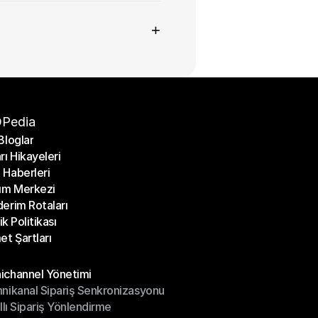
+
Pedia
Bloglar
rı Hikayeleri
Bloglar
Haberleri
rı Hikayeleri
ım Merkezi
Haberleri
erim Rotaları
ım Merkezi
lik Politikası
erim Rotaları
et Şartları
lik Politikası
et Şartları
üller
channel Yönetimi
nikanal Sipariş Senkronizasyonu
ichannel Yönetimi
ıllı Sipariş Yönlendirme
mnikanal Sipariş Senkronizasyonu