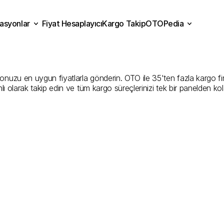
asyonlar
Fiyat Hesaplayıcı
Kargo Takip
OTOPedia
artın
Kargo
Gönderim
Hiz
Fiyat Hesaplayıcı
Kargo Takip
grasyonlar
OTOPedia
İyi
Şirketler
uzu en uygun fiyatlarla gönderin. OTO ile 35'ten fazla kargo firması
ı olarak takip edin ve tüm kargo süreçlerinizi tek bir panelden ko