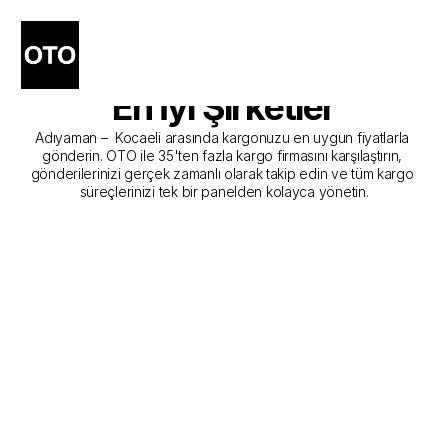
Adıyaman - Kocaeli Kargo 
Gönderim Hizmeti Sunan 
En İyi Şirketler
Adıyaman –  Kocaeli arasında kargonuzu en uygun fiyatlarla 
gönderin. OTO ile 35'ten fazla kargo firmasını karşılaştırın, 
gönderilerinizi gerçek zamanlı olarak takip edin ve tüm kargo 
süreçlerinizi tek bir panelden kolayca yönetin.