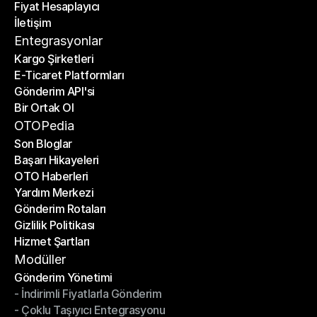
Fiyat Hesaplayıcı
Planlar
İletişim
Fiyat Hesaplayıcı
İletişim
Entegrasyonlar
Kargo Şirketleri
E-Ticaret Platformları
Kargo Şirketleri
Gönderim API'si
E-Ticaret Platformları
Bir Ortak Ol
Gönderim API'si
Bir Ortak Ol
OTOPedia
Son Bloglar
Başarı Hikayeleri
Son Bloglar
OTO Haberleri
Başarı Hikayeleri
Yardım Merkezi
OTO Haberleri
Gönderim Rotaları
Yardım Merkezi
Gizlilik Politikası
Gönderim Rotaları
Hizmet Şartları
Gizlilik Politikası
Hizmet Şartları
Modüller
Gönderim Yönetimi
- İndirimli Fiyatlarla Gönderim
Gönderim Yönetimi
- Çoklu Taşıyıcı Entegrasyonu
- İndirimli Fiyatlarla Gönderim