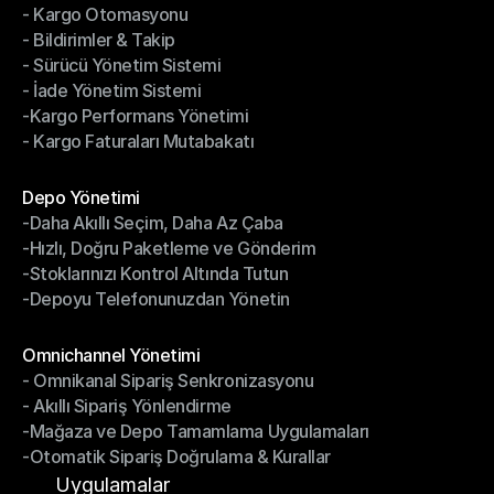
- Kargo Otomasyonu
- Çoklu Taşıyıcı Entegrasyonu
- Bildirimler & Takip
- Kargo Otomasyonu
- Sürücü Yönetim Sistemi
- Bildirimler & Takip
- İade Yönetim Sistemi
- Sürücü Yönetim Sistemi
-Kargo Performans Yönetimi
- İade Yönetim Sistemi
- Kargo Faturaları Mutabakatı
-Kargo Performans Yönetimi
- Kargo Faturaları Mutabakatı
Modüller
Depo Yönetimi
-Daha Akıllı Seçim, Daha Az Çaba
Depo Yönetimi
-Hızlı, Doğru Paketleme ve Gönderim
-Daha Akıllı Seçim, Daha Az Çaba
-Stoklarınızı Kontrol Altında Tutun
-Hızlı, Doğru Paketleme ve Gönderim
-Depoyu Telefonunuzdan Yönetin
-Stoklarınızı Kontrol Altında Tutun
-Depoyu Telefonunuzdan Yönetin
Modüller
Omnichannel Yönetimi
- Omnikanal Sipariş Senkronizasyonu
Omnichannel Yönetimi
- Akıllı Sipariş Yönlendirme
- Omnikanal Sipariş Senkronizasyonu
-Mağaza ve Depo Tamamlama Uygulamaları
- Akıllı Sipariş Yönlendirme
-Otomatik Sipariş Doğrulama & Kurallar
-Mağaza ve Depo Tamamlama Uygulamaları
-Otomatik Sipariş Doğrulama & Kurallar
Uygulamalar