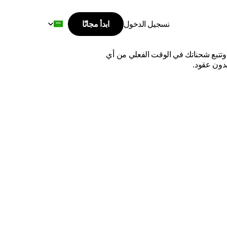
Select Language
تسجيل الدخول
ابدأ مجانًا
ابدأ مجانًا
ة
المتحدة
تسجيل الدخول
اشحن من دبي إلى المملكة المتحدة بأفضل الأسعار وأسرع وقت توصيل. قارن بين أفضل شركات الشحن الدولية، وتتبع شحناتك في الوقت الفعلي من أي 
بدون عقود.