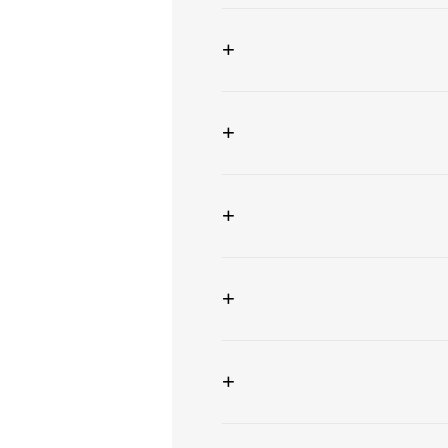
+
+
+
+
+