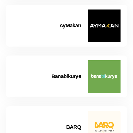
AyMakan
Banabikurye
BARQ