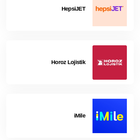
HepsiJET
Horoz Lojistik
iMile