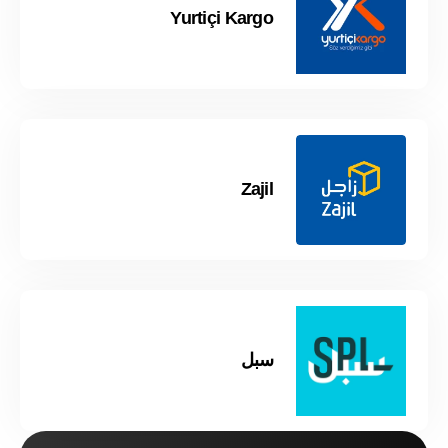
Yurtiçi Kargo
Zajil
سبل