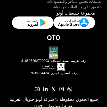
-تطبيقات تحقيق المتاجر والمستودعات
- توجيه الأوامر الذكي
-التحقق الآلي من الطلبات والقواعد
-تطبيقات تحقيق المتاجر والمستودعات
-التحقق الآلي من الطلبات والقواعد
مجموعة تطبيقات أوتو
قم بالتنزيل من
احصل عليه
Apple Store
أندرويد
رقم ضريبة القيمة المضافة: 310806962700003
رقم السجل التجاري: 7008564424
جميع الحقوق محفوظة © شركة أوتو جلوبال العربية 
لتقنية المعلومات 2026