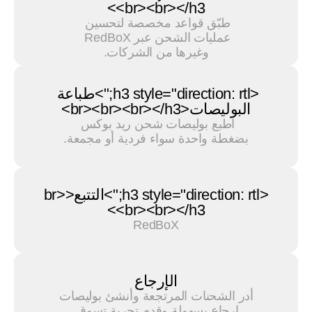
<br><br></h3>
طبّق قواعد مخصصة لتحسين 
عمليات الشحن عبر RedBoX 
وغيرها من الشركات.
<h3 style="direction: rtl;">طباعة 
البوليصات<br><br><br></h3>
اطبع بوليصات شحن ريد بوكس 
بضغطة واحدة سواء فردية أو مجمعة.
<h3 style="direction: rtl;">التتبع<br>
<br><br></h3>
RedBoX
الإرجاع
أدر الشحنات المرتجعة وأنشئ بوليصات 
إرجاع بسهولة وقدم تجربة تسوق 