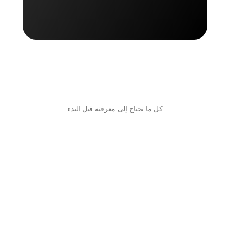
اشحن مع أوتو الآن
كل ما تحتاج إلى معرفته قبل البدء
هل أحتاج للتفاوض مع شركة ريد بوكس للحصول 
على أسعار أقل؟
لا، مع أوتو تحصل على أسعار شحن شركة ريد بوكس RedBoX 
المخفضة فورًا دون تفاوض أو عقود مُلزمة.