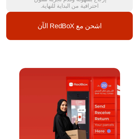
احترافية من البداية للنهاية.
اشحن مع RedBoX الآن