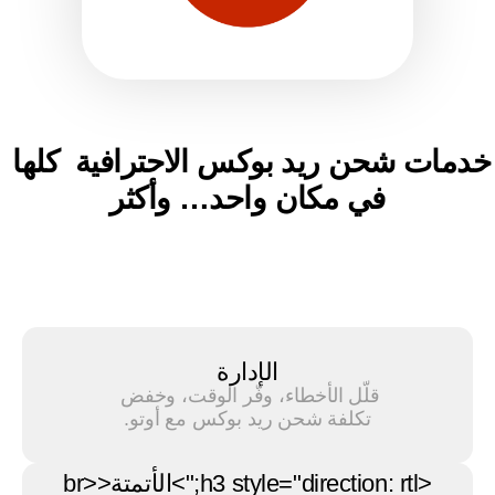
خدمات شحن ريد بوكس الاحترافية  كلها 
في مكان واحد… وأكثر
الإدارة
قلّل الأخطاء، وفّر الوقت، وخفض 
تكلفة شحن ريد بوكس مع أوتو.
<h3 style="direction: rtl;">الأتمتة<br>