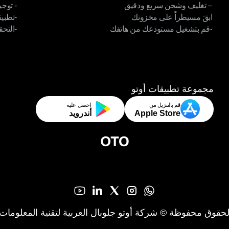
– تغليف وشحن سريع ودقيق
- توجي
-اختيار أذكى، جهد أقل
- تزام
ابقَ مسيطراً على مخزونك
-تطبي
– تغليف وشحن سريع ودقيق
- توجي
-قم بتشغيل مستودعك من هاتفك
-التحق
ابقَ مسيطراً على مخزونك
-تطبيق
-قم بتشغيل مستودعك من هاتفك
-التحق
مجموعة تطبيقات أوتو
قم بالتنزيل من
احصل عليه
Apple Store
أندرويد
حقوق محفوظة © شركة أوتو جلوبال العربية لتقنية المعلومات 2026