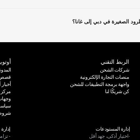
د الصغيرة في دبي إلى غانا؟
الربط التقني
أوتوبي
شركات الشحن
المدون
منصات التجارة الإلكترونية
قصص ا
شركات الشحن
المدون
واجهة برمجة التطبيقات للشحن
أخبار أ
منصات التجارة الإلكترونية
قصص ا
كن شريكًا لنا
مركز 
واجهة برمجة التطبيقات للشحن
أخبار أ
وجهات
كن شريكًا لنا
مركز 
سياسة
وجهات
شروط 
سياسة
شروط 
الوحدات
الوح
إدارة المستودعات
إدارة 
-اختيار أذكى، جهد أقل
- تزام
إدارة المستودعات
إدارة 