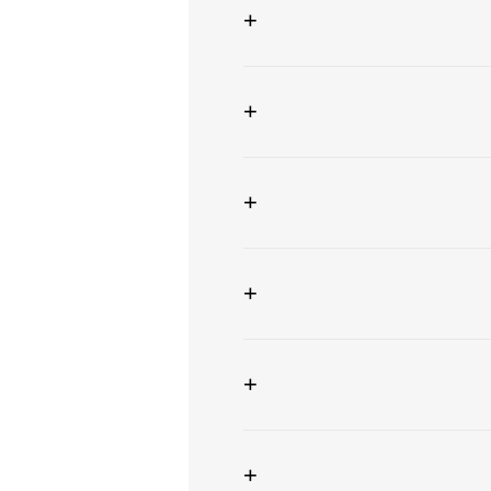
+
+
+
+
+
+