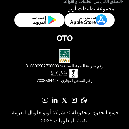
-التحقق الآلي من الطلبات والقواعد
-تطبيقات تحقيق المتاجر والمستودعات
-التحقق الآلي من الطلبات والقواعد
مجموعة تطبيقات أوتو
قم بالتنزيل من
احصل عليه
Apple Store
أندرويد
رقم ضريبة القيمة المضافة: 310806962700003
رقم السجل التجاري: 7008564424
جميع الحقوق محفوظة © شركة أوتو جلوبال العربية 
لتقنية المعلومات 2026