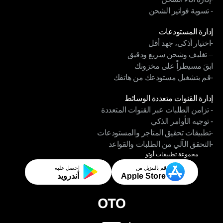
- تسوية فواتير الشحن
-إدارة أداء الشحن
الوحدات
- تسوية فواتير الشحن
إدارة المستودعات
-اختيار أذكى، جهد أقل
إدارة المستودعات
– تغليف وشحن سريع ودقيق
-اختيار أذكى، جهد أقل
ابقَ مسيطراً على مخزونك
– تغليف وشحن سريع ودقيق
-قم بتشغيل مستودعك من هاتفك
ابقَ مسيطراً على مخزونك
الوحدات
-قم بتشغيل مستودعك من هاتفك
إدارة القنوات متعددة الوسائط
- تزامن الطلبات عبر القنوات المتعددة
إدارة القنوات متعددة الوسائط
- توجيه الأوامر الذكي
- تزامن الطلبات عبر القنوات المتعددة
-تطبيقات تحقيق المتاجر والمستودعات
- توجيه الأوامر الذكي
-التحقق الآلي من الطلبات والقواعد
-تطبيقات تحقيق المتاجر والمستودعات
مجموعة تطبيقات أوتو
-التحقق الآلي من الطلبات والقواعد
قم بالتنزيل من
احصل عليه
Apple Store
أندرويد