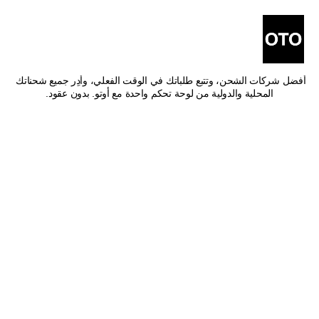
أفضل شركات شحن من 
عجمان إلى العين
اشحن من عجمان إلى العين بأفضل الأسعار وأسرع وقت توصيل. قارن بين 
أفضل شركات الشحن، وتتبع طلباتك في الوقت الفعلي، وأدِر جميع شحناتك 
المحلية والدولية من لوحة تحكم واحدة مع أوتو. بدون عقود.