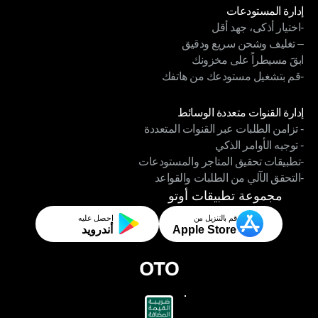
إدارة المستودعات
-اختيار أذكى، جهد أقل
إدارة المستودعات
– تغليف وشحن سريع ودقيق
-اختيار أذكى، جهد أقل
ابقَ مسيطراً على مخزونك
– تغليف وشحن سريع ودقيق
-قم بتشغيل مستودعك من هاتفك
ابقَ مسيطراً على مخزونك
-قم بتشغيل مستودعك من هاتفك
الوحدات
إدارة القنوات متعددة الوسائط
- تزامن الطلبات عبر القنوات المتعددة
إدارة القنوات متعددة الوسائط
- توجيه الأوامر الذكي
- تزامن الطلبات عبر القنوات المتعددة
-تطبيقات تحقيق المتاجر والمستودعات
- توجيه الأوامر الذكي
-التحقق الآلي من الطلبات والقواعد
-تطبيقات تحقيق المتاجر والمستودعات
-التحقق الآلي من الطلبات والقواعد
مجموعة تطبيقات أوتو
قم بالتنزيل من
احصل عليه
Apple Store
أندرويد