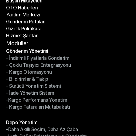
Başarı Hikayeleri
Son Bloglar
OTO Haberleri
Başarı Hikayeleri
Yardım Merkezi
OTO Haberleri
Gönderim Rotaları
Yardım Merkezi
Gizlilik Politikası
Gönderim Rotaları
Hizmet Şartları
Gizlilik Politikası
Hizmet Şartları
Modüller
Gönderim Yönetimi
- İndirimli Fiyatlarla Gönderim
Gönderim Yönetimi
- Çoklu Taşıyıcı Entegrasyonu
- İndirimli Fiyatlarla Gönderim
- Kargo Otomasyonu
- Çoklu Taşıyıcı Entegrasyonu
- Bildirimler & Takip
- Kargo Otomasyonu
- Sürücü Yönetim Sistemi
- Bildirimler & Takip
- İade Yönetim Sistemi
- Sürücü Yönetim Sistemi
-Kargo Performans Yönetimi
- İade Yönetim Sistemi
- Kargo Faturaları Mutabakatı
-Kargo Performans Yönetimi
- Kargo Faturaları Mutabakatı
Modüller
Depo Yönetimi
-Daha Akıllı Seçim, Daha Az Çaba
Depo Yönetimi