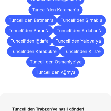
Tunceli'den Karaman'a
Tunceli'den Batman'a
Tunceli'den Şırnak'a
Tunceli'den Bartın'a
Tunceli'den Ardahan'a
Tunceli'den Iğdır'a
Tunceli'den Yalova'ya
Tunceli'den Karabük'e
Tunceli'den Kilis'e
Tunceli'den Osmaniye'ye
Tunceli'den Ağrı'ya
Sıkça
Sorulan
Sorular
Tunceli'den Trabzon'ye nasıl gönderi