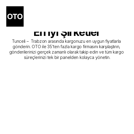
Tunceli - Trabzon Kargo 
Gönderim Hizmeti Sunan 
En İyi Şirketler
Tunceli –  Trabzon arasında kargonuzu en uygun fiyatlarla 
gönderin. OTO ile 35'ten fazla kargo firmasını karşılaştırın, 
gönderilerinizi gerçek zamanlı olarak takip edin ve tüm kargo 
süreçlerinizi tek bir panelden kolayca yönetin.