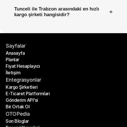
Tunceli ile Trabzon arasındaki en hızlı
+
kargo şirketi hangisidir?
Sayfalar
Anasayfa
Planlar
Anasayfa
Fiyat Hesaplayıcı
Planlar
İletişim
Fiyat Hesaplayıcı
İletişim
Entegrasyonlar
Kargo Şirketleri
E-Ticaret Platformları
Kargo Şirketleri
Gönderim API'si
E-Ticaret Platformları
Bir Ortak Ol
Gönderim API'si
Bir Ortak Ol
OTOPedia
Son Bloglar