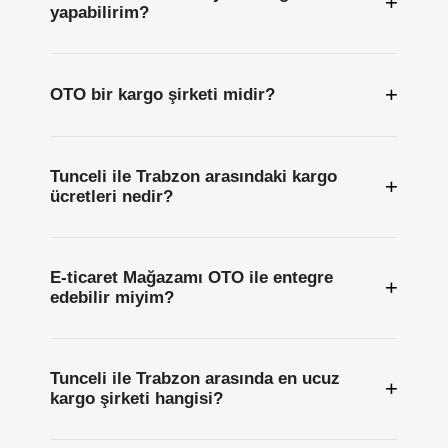
+
yapabilirim?
+
OTO bir kargo şirketi midir?
Tunceli ile Trabzon arasındaki kargo
+
ücretleri nedir?
E-ticaret Mağazamı OTO ile entegre
+
edebilir miyim?
Tunceli ile Trabzon arasında en ucuz
+
kargo şirketi hangisi?