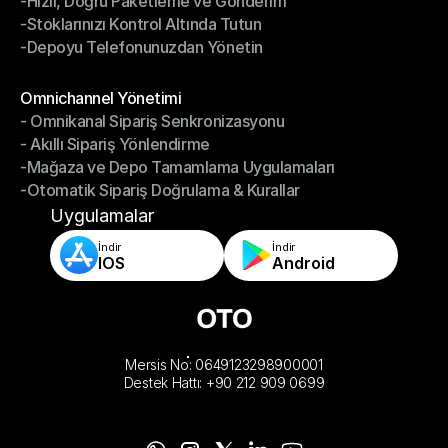
-Hızlı, Doğru Paketleme ve Gönderim
-Daha Akıllı Seçim, Daha Az Çaba
-Stoklarınızı Kontrol Altında Tutun
-Hızlı, Doğru Paketleme ve Gönderim
-Depoyu Telefonunuzdan Yönetin
-Stoklarınızı Kontrol Altında Tutun
-Depoyu Telefonunuzdan Yönetin
Modüller
Omnichannel Yönetimi
- Omnikanal Sipariş Senkronizasyonu
Omnichannel Yönetimi
- Akıllı Sipariş Yönlendirme
- Omnikanal Sipariş Senkronizasyonu
-Mağaza ve Depo Tamamlama Uygulamaları
- Akıllı Sipariş Yönlendirme
-Otomatik Sipariş Doğrulama & Kurallar
-Mağaza ve Depo Tamamlama Uygulamaları
-Otomatik Sipariş Doğrulama & Kurallar
Uygulamalar
İndir
İndir
IOS
Android
Mersis No: 0649123298900001
Destek Hattı: +90 212 909 0699