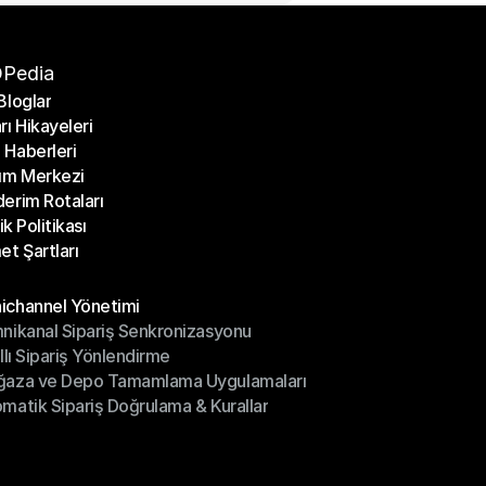
Pedia
Bloglar
rı Hikayeleri
Bloglar
Haberleri
rı Hikayeleri
ım Merkezi
Haberleri
erim Rotaları
ım Merkezi
lik Politikası
erim Rotaları
et Şartları
lik Politikası
et Şartları
üller
channel Yönetimi
nikanal Sipariş Senkronizasyonu
ichannel Yönetimi
ıllı Sipariş Yönlendirme
mnikanal Sipariş Senkronizasyonu
ğaza ve Depo Tamamlama Uygulamaları
ıllı Sipariş Yönlendirme
matik Sipariş Doğrulama & Kurallar
ğaza ve Depo Tamamlama Uygulamaları
matik Sipariş Doğrulama & Kurallar