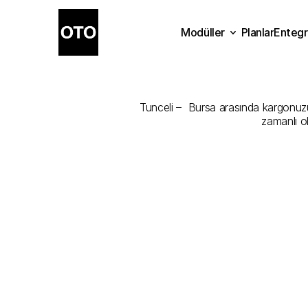
Modüller
Planlar
Entegr
Tunceli
-
Bur
Planlar
Modüller
Ente
Tunceli –  Bursa arasında kargonuzu e
zamanlı o