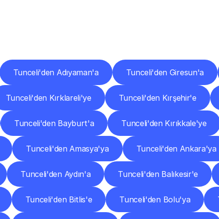
er
Şehirlere
Teslimat
Nokta
Diğer
şehirlerden
faaliyet
gösteren
teslimat
hizmetlerini
keşfedin.
Tunceli'den Adıyaman'a
Tunceli'den Giresun'a
Tunceli'den Kırklareli'ye
Tunceli'den Kırşehir'e
Tunceli'den Bayburt'a
Tunceli'den Kırıkkale'ye
Tunceli'den Amasya'ya
Tunceli'den Ankara'ya
Tunceli'den Aydın'a
Tunceli'den Balıkesir'e
Tunceli'den Bitlis'e
Tunceli'den Bolu'ya