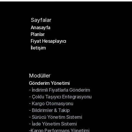
Sayfalar
Anasayfa
Planlar
Anasayfa
Fiyat Hesaplayıcı
Planlar
İletişim
Fiyat Hesaplayıcı
İletişim
Modüller
Gönderim Yönetimi
- İndirimli Fiyatlarla Gönderim
Gönderim Yönetimi
- Çoklu Taşıyıcı Entegrasyonu
- İndirimli Fiyatlarla Gönderim
- Kargo Otomasyonu
- Çoklu Taşıyıcı Entegrasyonu
- Bildirimler & Takip
- Kargo Otomasyonu
- Sürücü Yönetim Sistemi
- Bildirimler & Takip
- İade Yönetim Sistemi
- Sürücü Yönetim Sistemi
-Kargo Performans Yönetimi
- İade Yönetim Sistemi