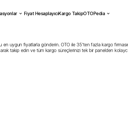
asyonlar
Fiyat Hesaplayıcı
Kargo Takip
OTOPedia
sa
Kargo
Gönderim
Hizmet
Fiyat Hesaplayıcı
Kargo Takip
grasyonlar
OTOPedia
Şirketler
n uygun fiyatlarla gönderin. OTO ile 35'ten fazla kargo firmasını k
larak takip edin ve tüm kargo süreçlerinizi tek bir panelden kolayc