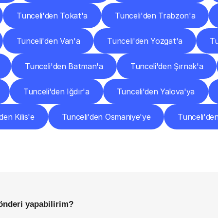
Tunceli'den Tokat'a
Tunceli'den Trabzon'a
Tunceli'den Van'a
Tunceli'den Yozgat'a
Tu
Tunceli'den Batman'a
Tunceli'den Şırnak'a
Tunceli'den Iğdır'a
Tunceli'den Yalova'ya
den Kilis'e
Tunceli'den Osmaniye'ye
Tunceli'den
Sıkça
Sorulan
Sorular
Başlamadan
Önce
Bilmeniz
Gereken
Her
Şey
önderi yapabilirim?