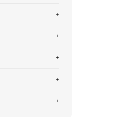
+
+
+
+
+