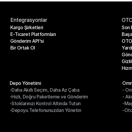
Entegrasyonlar
OTO
Kargo Şirketleri
Son 
E-Ticaret Platformları
Başa
Kargo Şirketleri
Son 
Gönderim API'si
OTO 
E-Ticaret Platformları
Başa
Bir Ortak Ol
Yard
Gönderim API'si
OTO 
Gönd
Bir Ortak Ol
Yard
Gizli
Gönd
Hizm
Gizli
Hizm
Modüller
Mod
Depo Yönetimi
Omni
-Daha Akıllı Seçim, Daha Az Çaba
- Om
Depo Yönetimi
Omn
-Hızlı, Doğru Paketleme ve Gönderim
- Ak
-Daha Akıllı Seçim, Daha Az Çaba
- O
-Stoklarınızı Kontrol Altında Tutun
-Ma
-Hızlı, Doğru Paketleme ve Gönderim
- Ak
-Depoyu Telefonunuzdan Yönetin
-Oto
-Stoklarınızı Kontrol Altında Tutun
-Ma
-Depoyu Telefonunuzdan Yönetin
-Oto