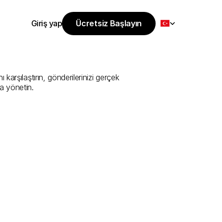
Select Language
Giriş yap
Ücretsiz Başlayın
Ücretsiz Başlayın
i
Sunan
En
İyi
Giriş yap
arşılaştırın, gönderilerinizi gerçek 
a yönetin.