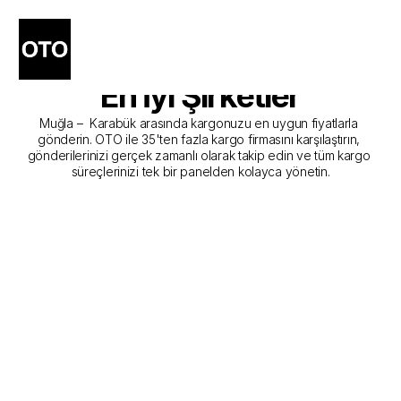
Muğla - Karabük Kargo 
Gönderim Hizmeti Sunan 
En İyi Şirketler
Muğla –  Karabük arasında kargonuzu en uygun fiyatlarla 
gönderin. OTO ile 35'ten fazla kargo firmasını karşılaştırın, 
gönderilerinizi gerçek zamanlı olarak takip edin ve tüm kargo 
süreçlerinizi tek bir panelden kolayca yönetin.