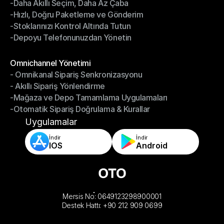
-Daha Akıllı Seçim, Daha Az Çaba
Depo Yönetimi
-Hızlı, Doğru Paketleme ve Gönderim
-Daha Akıllı Seçim, Daha Az Çaba
-Stoklarınızı Kontrol Altında Tutun
-Hızlı, Doğru Paketleme ve Gönderim
-Depoyu Telefonunuzdan Yönetin
-Stoklarınızı Kontrol Altında Tutun
-Depoyu Telefonunuzdan Yönetin
Modüller
Omnichannel Yönetimi
- Omnikanal Sipariş Senkronizasyonu
Omnichannel Yönetimi
- Akıllı Sipariş Yönlendirme
- Omnikanal Sipariş Senkronizasyonu
-Mağaza ve Depo Tamamlama Uygulamaları
- Akıllı Sipariş Yönlendirme
-Otomatik Sipariş Doğrulama & Kurallar
-Mağaza ve Depo Tamamlama Uygulamaları
-Otomatik Sipariş Doğrulama & Kurallar
Uygulamalar
İndir
İndir
IOS
Android
Mersis No: 0649123298900001
Destek Hattı: +90 212 909 0699