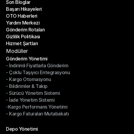
Son Bloglar
Başarı Hikayeleri
Son Bloglar
OTO Haberleri
Başarı Hikayeleri
Yardım Merkezi
OTO Haberleri
Gönderim Rotaları
Yardım Merkezi
Gizlilik Politikası
Gönderim Rotaları
Hizmet Şartları
Gizlilik Politikası
Hizmet Şartları
Modüller
Gönderim Yönetimi
- İndirimli Fiyatlarla Gönderim
Gönderim Yönetimi
- Çoklu Taşıyıcı Entegrasyonu
- İndirimli Fiyatlarla Gönderim
- Kargo Otomasyonu
- Çoklu Taşıyıcı Entegrasyonu
- Bildirimler & Takip
- Kargo Otomasyonu
- Sürücü Yönetim Sistemi
- Bildirimler & Takip
- İade Yönetim Sistemi
- Sürücü Yönetim Sistemi
-Kargo Performans Yönetimi
- İade Yönetim Sistemi
- Kargo Faturaları Mutabakatı
-Kargo Performans Yönetimi
- Kargo Faturaları Mutabakatı
Modüller
Depo Yönetimi