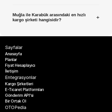
Muğla ile Karabük arasındaki en hızlı
+
kargo şirketi hangisidir?
Sayfalar
Anasayfa
Planlar
Anasayfa
Fiyat Hesaplayıcı
Planlar
İletişim
Fiyat Hesaplayıcı
İletişim
Entegrasyonlar
Kargo Şirketleri
E-Ticaret Platformları
Kargo Şirketleri
Gönderim API'si
E-Ticaret Platformları
Bir Ortak Ol
Gönderim API'si
Bir Ortak Ol
OTOPedia