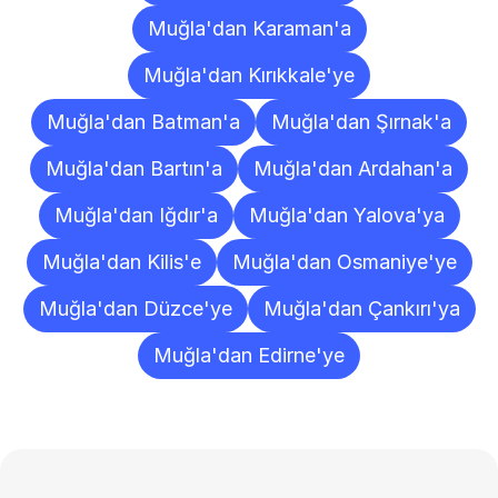
Muğla'dan Karaman'a
Muğla'dan Kırıkkale'ye
Muğla'dan Batman'a
Muğla'dan Şırnak'a
Muğla'dan Bartın'a
Muğla'dan Ardahan'a
Muğla'dan Iğdır'a
Muğla'dan Yalova'ya
Muğla'dan Kilis'e
Muğla'dan Osmaniye'ye
Muğla'dan Düzce'ye
Muğla'dan Çankırı'ya
Muğla'dan Edirne'ye
Sıkça
Sorulan
Sorular