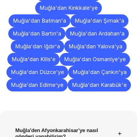
Muğla'dan Kırıkkale'ye
Muğla'dan Batman'a
Muğla'dan Şırnak'a
Muğla'dan Bartın'a
Muğla'dan Ardahan'a
Muğla'dan Iğdır'a
Muğla'dan Yalova'ya
Muğla'dan Kilis'e
Muğla'dan Osmaniye'ye
Muğla'dan Düzce'ye
Muğla'dan Çankırı'ya
Muğla'dan Edirne'ye
Muğla'dan Karabük'e
Sıkça
Sorulan
Sorular
Muğla'den Afyonkarahisar'ye nasıl
+
gönderi yapabilirim?