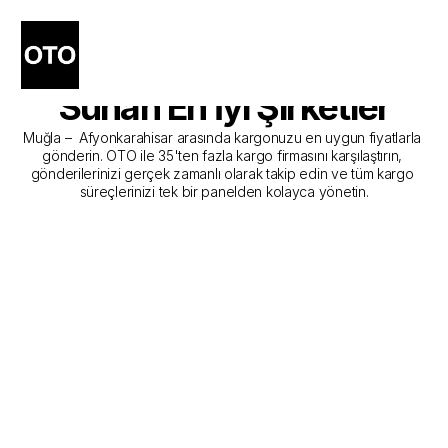
Muğla - Afyonkarahisar 
Kargo Gönderim Hizmeti 
Sunan En İyi Şirketler
Muğla –  Afyonkarahisar arasında kargonuzu en uygun fiyatlarla 
gönderin. OTO ile 35'ten fazla kargo firmasını karşılaştırın, 
gönderilerinizi gerçek zamanlı olarak takip edin ve tüm kargo 
süreçlerinizi tek bir panelden kolayca yönetin.