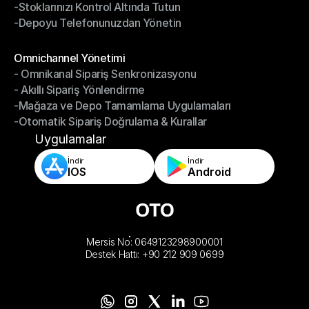
-Stoklarınızı Kontrol Altında Tutun
-Hızlı, Doğru Paketleme ve Gönderim
-Depoyu Telefonunuzdan Yönetin
-Stoklarınızı Kontrol Altında Tutun
-Depoyu Telefonunuzdan Yönetin
Modüller
Omnichannel Yönetimi
- Omnikanal Sipariş Senkronizasyonu
Omnichannel Yönetimi
- Akıllı Sipariş Yönlendirme
- Omnikanal Sipariş Senkronizasyonu
-Mağaza ve Depo Tamamlama Uygulamaları
- Akıllı Sipariş Yönlendirme
-Otomatik Sipariş Doğrulama & Kurallar
-Mağaza ve Depo Tamamlama Uygulamaları
-Otomatik Sipariş Doğrulama & Kurallar
Uygulamalar
İndir
İndir
IOS
Android
Mersis No: 0649123298900001
Destek Hattı: +90 212 909 0699