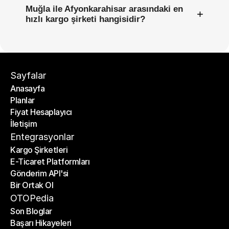
Muğla ile Afyonkarahisar arasındaki en
+
hızlı kargo şirketi hangisidir?
Sayfalar
Anasayfa
Planlar
Anasayfa
Fiyat Hesaplayıcı
Planlar
İletişim
Fiyat Hesaplayıcı
İletişim
Entegrasyonlar
Kargo Şirketleri
E-Ticaret Platformları
Kargo Şirketleri
Gönderim API'si
E-Ticaret Platformları
Bir Ortak Ol
Gönderim API'si
Bir Ortak Ol
OTOPedia
Son Bloglar
Başarı Hikayeleri
Son Bloglar