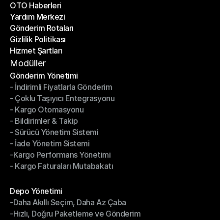
OTO Haberleri
Başarı Hikayeleri
Yardım Merkezi
OTO Haberleri
Gönderim Rotaları
Yardım Merkezi
Gizlilik Politikası
Gönderim Rotaları
Hizmet Şartları
Gizlilik Politikası
Hizmet Şartları
Modüller
Gönderim Yönetimi
- İndirimli Fiyatlarla Gönderim
Gönderim Yönetimi
- Çoklu Taşıyıcı Entegrasyonu
- İndirimli Fiyatlarla Gönderim
- Kargo Otomasyonu
- Çoklu Taşıyıcı Entegrasyonu
- Bildirimler & Takip
- Kargo Otomasyonu
- Sürücü Yönetim Sistemi
- Bildirimler & Takip
- İade Yönetim Sistemi
- Sürücü Yönetim Sistemi
-Kargo Performans Yönetimi
- İade Yönetim Sistemi
- Kargo Faturaları Mutabakatı
-Kargo Performans Yönetimi
- Kargo Faturaları Mutabakatı
Modüller
Depo Yönetimi
-Daha Akıllı Seçim, Daha Az Çaba
Depo Yönetimi
-Hızlı, Doğru Paketleme ve Gönderim
-Daha Akıllı Seçim, Daha Az Çaba