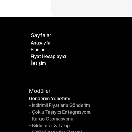
Sayfalar
Anasayfa
Planlar
Anasayfa
Fiyat Hesaplayıcı
Planlar
İletişim
Fiyat Hesaplayıcı
İletişim
Modüller
Gönderim Yönetimi
- İndirimli Fiyatlarla Gönderim
Gönderim Yönetimi
- Çoklu Taşıyıcı Entegrasyonu
- İndirimli Fiyatlarla Gönderim
- Kargo Otomasyonu
- Çoklu Taşıyıcı Entegrasyonu
- Bildirimler & Takip
- Kargo Otomasyonu