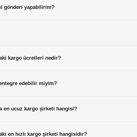
l gönderi yapabilirim?
ki kargo ücretleri nedir?
entegre edebilir miyim?
a en ucuz kargo şirketi hangisi?
ki en hızlı kargo şirketi hangisidir?