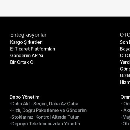
Entegrasyonlar
OTO
Kargo Şirketleri
Son 
E-Ticaret Platformları
Başa
Kargo Şirketleri
Son 
Gönderim API'si
OTO 
E-Ticaret Platformları
Başa
Bir Ortak Ol
Yard
Gönderim API'si
OTO 
Gönd
Bir Ortak Ol
Yard
Gizli
Gönd
Hizm
Gizli
Hizm
Modüller
Mod
Depo Yönetimi
Omni
-Daha Akıllı Seçim, Daha Az Çaba
- Om
Depo Yönetimi
Omn
-Hızlı, Doğru Paketleme ve Gönderim
- Ak
-Daha Akıllı Seçim, Daha Az Çaba
- O
-Stoklarınızı Kontrol Altında Tutun
-Ma
-Hızlı, Doğru Paketleme ve Gönderim
- Ak
-Depoyu Telefonunuzdan Yönetin
-Oto
-Stoklarınızı Kontrol Altında Tutun
-Ma