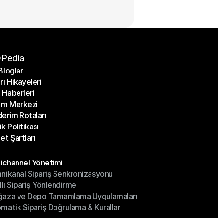
Pedia
Bloglar
rı Hikayeleri
Bloglar
Haberleri
rı Hikayeleri
ım Merkezi
Haberleri
erim Rotaları
ım Merkezi
lik Politikası
erim Rotaları
et Şartları
lik Politikası
et Şartları
üller
channel Yönetimi
nikanal Sipariş Senkronizasyonu
ichannel Yönetimi
ıllı Sipariş Yönlendirme
mnikanal Sipariş Senkronizasyonu
ğaza ve Depo Tamamlama Uygulamaları
ıllı Sipariş Yönlendirme
matik Sipariş Doğrulama & Kurallar
ğaza ve Depo Tamamlama Uygulamaları