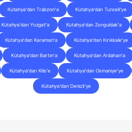
Kütahya'dan Trabzon'a
Kütahya'dan Tunceli'ye
Kütahya'dan Yozgat'a
Kütahya'dan Zonguldak'a
Kütahya'dan Karaman'a
Kütahya'dan Kırıkkale'ye
Kütahya'dan Bartın'a
Kütahya'dan Ardahan'a
Kütahya'dan Kilis'e
Kütahya'dan Osmaniye'ye
Kütahya'dan Denizli'ye
Sıkça
Sorulan
Sorular
Başlamadan
Önce
Bilmeniz
Gereken
Her
Şey