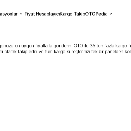
asyonlar
Fiyat Hesaplayıcı
Kargo Takip
OTOPedia
abük
Kargo
Gönderim
Hiz
Fiyat Hesaplayıcı
Kargo Takip
grasyonlar
OTOPedia
İyi
Şirketler
uzu en uygun fiyatlarla gönderin. OTO ile 35'ten fazla kargo firmas
ı olarak takip edin ve tüm kargo süreçlerinizi tek bir panelden ko