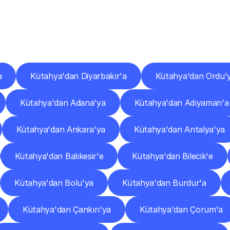
er
Şehirlere
Teslimat
Nokta
Diğer
şehirlerden
faaliyet
gösteren
teslimat
hizmetlerini
keşfedin.
a
Kütahya'dan Diyarbakır'a
Kütahya'dan Ordu'
Kütahya'dan Adana'ya
Kütahya'dan Adıyaman'a
Kütahya'dan Ankara'ya
Kütahya'dan Antalya'ya
Kütahya'dan Balıkesir'e
Kütahya'dan Bilecik'e
Kütahya'dan Bolu'ya
Kütahya'dan Burdur'a
Kütahya'dan Çankırı'ya
Kütahya'dan Çorum'a