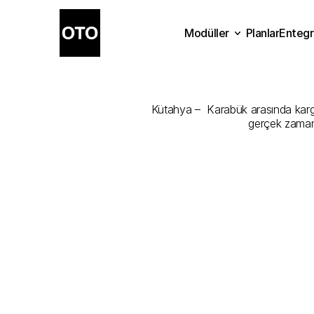
Modüller
Planlar
Entegr
Kütahya
-
Kar
Planlar
Modüller
Ente
Kütahya –  Karabük arasında kargon
gerçek zamanl