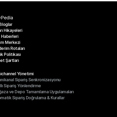
Pedia
Bloglar
rı Hikayeleri
Bloglar
Haberleri
rı Hikayeleri
ım Merkezi
Haberleri
erim Rotaları
ım Merkezi
lik Politikası
erim Rotaları
et Şartları
lik Politikası
et Şartları
üller
channel Yönetimi
nikanal Sipariş Senkronizasyonu
ichannel Yönetimi
ıllı Sipariş Yönlendirme
mnikanal Sipariş Senkronizasyonu
ğaza ve Depo Tamamlama Uygulamaları
ıllı Sipariş Yönlendirme
matik Sipariş Doğrulama & Kurallar
ğaza ve Depo Tamamlama Uygulamaları
matik Sipariş Doğrulama & Kurallar