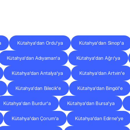
er
Şehirlere
Teslimat
Nokta
Diğer
şehirlerden
faaliyet
gösteren
teslimat
hizmetlerini
keşfedin.
a
Kütahya'dan Ordu'ya
Kütahya'dan Sinop'a
Kütahya'dan Adıyaman'a
Kütahya'dan Ağrı'ya
Kütahya'dan Antalya'ya
Kütahya'dan Artvin'e
Kütahya'dan Bilecik'e
Kütahya'dan Bingöl'e
Kütahya'dan Burdur'a
Kütahya'dan Bursa'ya
Kütahya'dan Çorum'a
Kütahya'dan Edirne'ye