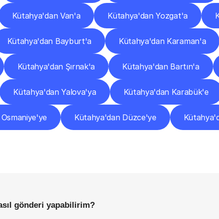
Kütahya'dan Van'a
Kütahya'dan Yozgat'a
Kütahya'dan Bayburt'a
Kütahya'dan Karaman'a
Kütahya'dan Şırnak'a
Kütahya'dan Bartın'a
Kütahya'dan Yalova'ya
Kütahya'dan Karabük'e
 Osmaniye'ye
Kütahya'dan Düzce'ye
Kütahya'd
Sıkça
Sorulan
Sorular
Başlamadan
Önce
Bilmeniz
Gereken
Her
Şey
asıl gönderi yapabilirim?