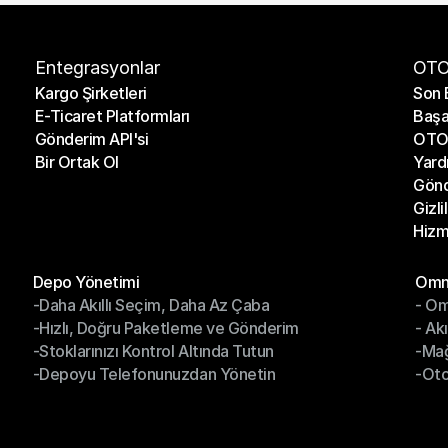
Entegrasyonlar
OTO
Kargo Şirketleri
Son 
E-Ticaret Platformları
Başa
Kargo Şirketleri
Son 
Gönderim API'si
OTO 
E-Ticaret Platformları
Başa
Bir Ortak Ol
Yard
Gönderim API'si
OTO 
Gönd
Bir Ortak Ol
Yard
Gizli
Gönd
Hizm
Gizli
Hizm
Modüller
Mod
Depo Yönetimi
Omni
-Daha Akıllı Seçim, Daha Az Çaba
- Om
Depo Yönetimi
Omn
-Hızlı, Doğru Paketleme ve Gönderim
- Ak
-Daha Akıllı Seçim, Daha Az Çaba
- O
-Stoklarınızı Kontrol Altında Tutun
-Ma
-Hızlı, Doğru Paketleme ve Gönderim
- Ak
-Depoyu Telefonunuzdan Yönetin
-Oto
-Stoklarınızı Kontrol Altında Tutun
-Ma
-Depoyu Telefonunuzdan Yönetin
-Oto