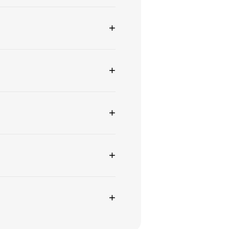
+
+
+
+
+