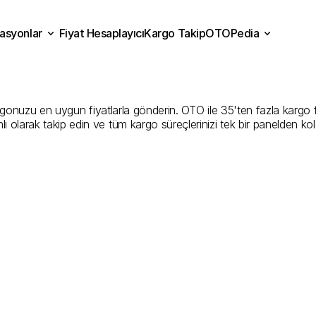
asyonlar
Fiyat Hesaplayıcı
Kargo Takip
OTOPedia
arbakır
Kargo
Gönderim
H
Fiyat Hesaplayıcı
Kargo Takip
grasyonlar
OTOPedia
En
İyi
Şirketler
onuzu en uygun fiyatlarla gönderin. OTO ile 35'ten fazla kargo firma
ı olarak takip edin ve tüm kargo süreçlerinizi tek bir panelden ko