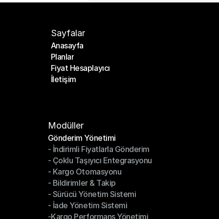
Sayfalar
Anasayfa
Planlar
Anasayfa
Fiyat Hesaplayıcı
Planlar
İletişim
Fiyat Hesaplayıcı
İletişim
Modüller
Gönderim Yönetimi
- İndirimli Fiyatlarla Gönderim
Gönderim Yönetimi
- Çoklu Taşıyıcı Entegrasyonu
- İndirimli Fiyatlarla Gönderim
- Kargo Otomasyonu
- Çoklu Taşıyıcı Entegrasyonu
- Bildirimler & Takip
- Kargo Otomasyonu
- Sürücü Yönetim Sistemi
- Bildirimler & Takip
- İade Yönetim Sistemi
- Sürücü Yönetim Sistemi
-Kargo Performans Yönetimi
- İade Yönetim Sistemi