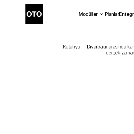
Modüller
Planlar
Entegr
Kütahya
-
Diy
Planlar
Modüller
Ente
Kütahya –  Diyarbakır arasında karg
gerçek zamanl