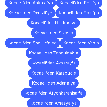
Kocaeli'den Ankara'ya
Kocaeli'den Bolu'ya
Kocaeli'den Denizli'ye
Kocaeli'den Elazığ'a
Kocaeli'den Hakkari'ye
Kocaeli'den Sivas'a
Kocaeli'den Şanlıurfa'ya
Kocaeli'den Van'a
Kocaeli'den Zonguldak'a
Kocaeli'den Aksaray'a
Kocaeli'den Karabük'e
Kocaeli'den Adana'ya
Kocaeli'den Afyonkarahisar'a
Kocaeli'den Amasya'ya