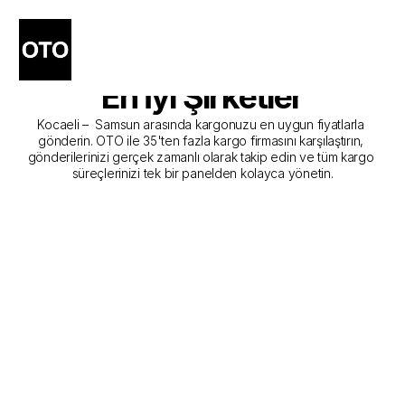
Kocaeli - Samsun Kargo 
Gönderim Hizmeti Sunan 
En İyi Şirketler
Kocaeli –  Samsun arasında kargonuzu en uygun fiyatlarla 
gönderin. OTO ile 35'ten fazla kargo firmasını karşılaştırın, 
gönderilerinizi gerçek zamanlı olarak takip edin ve tüm kargo 
süreçlerinizi tek bir panelden kolayca yönetin.