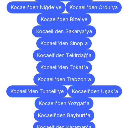
Kocaeli'den Niğde'ye
Kocaeli'den Ordu'ya
Kocaeli'den Rize'ye
Kocaeli'den Sakarya'ya
Kocaeli'den Sinop'a
Kocaeli'den Tekirdağ'a
Kocaeli'den Tokat'a
Kocaeli'den Trabzon'a
Kocaeli'den Tunceli'ye
Kocaeli'den Uşak'a
Kocaeli'den Yozgat'a
Kocaeli'den Bayburt'a
Kocaeli'den Karaman'a