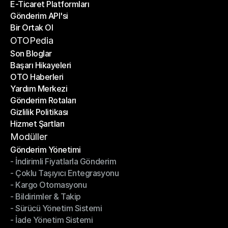
E-Ticaret Platformları
Kargo Şirketleri
Gönderim API'si
E-Ticaret Platformları
Bir Ortak Ol
Gönderim API'si
Bir Ortak Ol
OTOPedia
Son Bloglar
Başarı Hikayeleri
Son Bloglar
OTO Haberleri
Başarı Hikayeleri
Yardım Merkezi
OTO Haberleri
Gönderim Rotaları
Yardım Merkezi
Gizlilik Politikası
Gönderim Rotaları
Hizmet Şartları
Gizlilik Politikası
Hizmet Şartları
Modüller
Gönderim Yönetimi
- İndirimli Fiyatlarla Gönderim
Gönderim Yönetimi
- Çoklu Taşıyıcı Entegrasyonu
- İndirimli Fiyatlarla Gönderim
- Kargo Otomasyonu
- Çoklu Taşıyıcı Entegrasyonu
- Bildirimler & Takip
- Kargo Otomasyonu
- Sürücü Yönetim Sistemi
- Bildirimler & Takip
- İade Yönetim Sistemi
- Sürücü Yönetim Sistemi