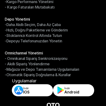
-Kargo Performans Yönetimi
- İade Yönetim Sistemi
- Kargo Faturaları Mutabakatı
-Kargo Performans Yönetimi
- Kargo Faturaları Mutabakatı
Modüller
Depo Yönetimi
-Daha Akıllı Seçim, Daha Az Çaba
Depo Yönetimi
-Hızlı, Doğru Paketleme ve Gönderim
-Daha Akıllı Seçim, Daha Az Çaba
-Stoklarınızı Kontrol Altında Tutun
-Hızlı, Doğru Paketleme ve Gönderim
-Depoyu Telefonunuzdan Yönetin
-Stoklarınızı Kontrol Altında Tutun
-Depoyu Telefonunuzdan Yönetin
Modüller
Omnichannel Yönetimi
- Omnikanal Sipariş Senkronizasyonu
Omnichannel Yönetimi
- Akıllı Sipariş Yönlendirme
- Omnikanal Sipariş Senkronizasyonu
-Mağaza ve Depo Tamamlama Uygulamaları
- Akıllı Sipariş Yönlendirme
-Otomatik Sipariş Doğrulama & Kurallar
-Mağaza ve Depo Tamamlama Uygulamaları
-Otomatik Sipariş Doğrulama & Kurallar
Uygulamalar
İndir
İndir
IOS
Android