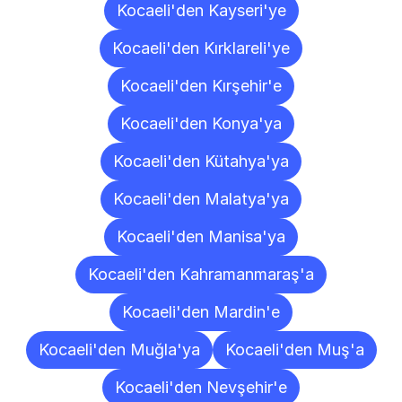
Kocaeli'den Kayseri'ye
Kocaeli'den Kırklareli'ye
Kocaeli'den Kırşehir'e
Kocaeli'den Konya'ya
Kocaeli'den Kütahya'ya
Kocaeli'den Malatya'ya
Kocaeli'den Manisa'ya
Kocaeli'den Kahramanmaraş'a
Kocaeli'den Mardin'e
Kocaeli'den Muğla'ya
Kocaeli'den Muş'a
Kocaeli'den Nevşehir'e