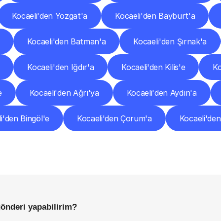
Kocaeli'den Yozgat'a
Kocaeli'den Bayburt'a
Kocaeli'den Batman'a
Kocaeli'den Şırnak'a
Kocaeli'den Iğdır'a
Kocaeli'den Kilis'e
Ko
e
Kocaeli'den Ağrı'ya
Kocaeli'den Aydın'a
i'den Bingöl'e
Kocaeli'den Çorum'a
Kocaeli'den 
Sıkça
Sorulan
Sorular
Başlamadan
Önce
Bilmeniz
Gereken
Her
Şey
gönderi yapabilirim?