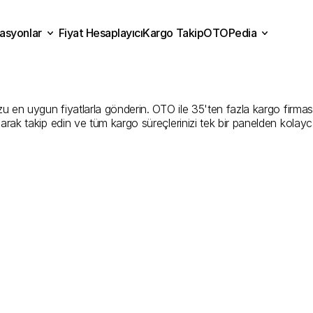
asyonlar
Fiyat Hesaplayıcı
Kargo Takip
OTOPedia
ya
Kargo
Gönderim
Hizme
Fiyat Hesaplayıcı
Kargo Takip
grasyonlar
OTOPedia
Şirketler
en uygun fiyatlarla gönderin. OTO ile 35'ten fazla kargo firmasını k
larak takip edin ve tüm kargo süreçlerinizi tek bir panelden kolayc