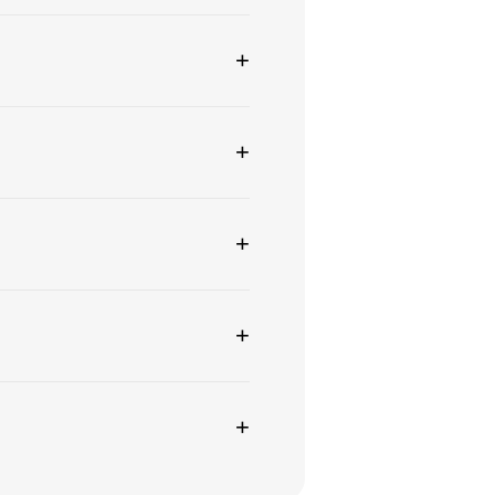
+
+
+
+
+