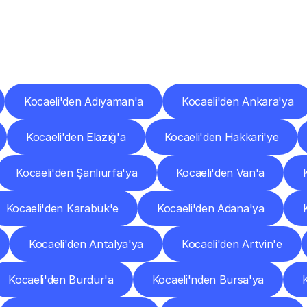
er
Şehirlere
Teslimat
Nokta
Diğer
şehirlerden
faaliyet
gösteren
teslimat
hizmetlerini
keşfedin.
Kocaeli'den Adıyaman'a
Kocaeli'den Ankara'ya
Kocaeli'den Elazığ'a
Kocaeli'den Hakkari'ye
Kocaeli'den Şanlıurfa'ya
Kocaeli'den Van'a
Kocaeli'den Karabük'e
Kocaeli'den Adana'ya
Kocaeli'den Antalya'ya
Kocaeli'den Artvin'e
Kocaeli'den Burdur'a
Kocaeli'nden Bursa'ya