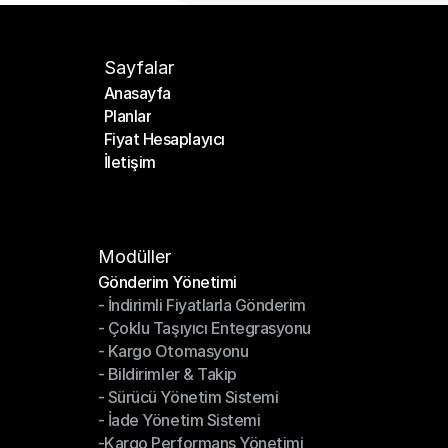
Sayfalar
Anasayfa
Planlar
Anasayfa
Fiyat Hesaplayıcı
Planlar
İletişim
Fiyat Hesaplayıcı
İletişim
Modüller
Gönderim Yönetimi
- İndirimli Fiyatlarla Gönderim
Gönderim Yönetimi
- Çoklu Taşıyıcı Entegrasyonu
- İndirimli Fiyatlarla Gönderim
- Kargo Otomasyonu
- Çoklu Taşıyıcı Entegrasyonu
- Bildirimler & Takip
- Kargo Otomasyonu
- Sürücü Yönetim Sistemi
- Bildirimler & Takip
- İade Yönetim Sistemi
- Sürücü Yönetim Sistemi
-Kargo Performans Yönetimi
- İade Yönetim Sistemi