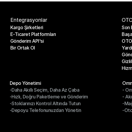
Entegrasyonlar
OTO
Kargo Şirketleri
Son 
E-Ticaret Platformları
Başa
Kargo Şirketleri
Son 
Gönderim API'si
OTO 
E-Ticaret Platformları
Başa
Bir Ortak Ol
Yard
Gönderim API'si
OTO 
Gönd
Bir Ortak Ol
Yard
Gizli
Gönd
Hizm
Gizli
Hizm
Modüller
Mod
Depo Yönetimi
Omni
-Daha Akıllı Seçim, Daha Az Çaba
- Om
Depo Yönetimi
Omn
-Hızlı, Doğru Paketleme ve Gönderim
- Ak
-Daha Akıllı Seçim, Daha Az Çaba
- O
-Stoklarınızı Kontrol Altında Tutun
-Ma
-Hızlı, Doğru Paketleme ve Gönderim
- Ak
-Depoyu Telefonunuzdan Yönetin
-Oto
-Stoklarınızı Kontrol Altında Tutun
-Ma
-Depoyu Telefonunuzdan Yönetin
-Oto