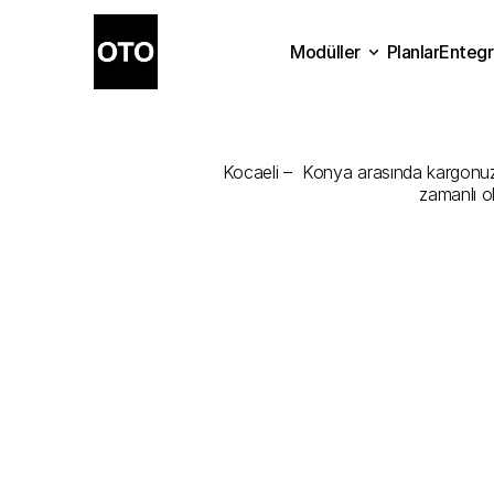
Modüller
Planlar
Entegr
Kocaeli
-
Kon
Planlar
Modüller
Ente
Kocaeli –  Konya arasında kargonuzu 
zamanlı o