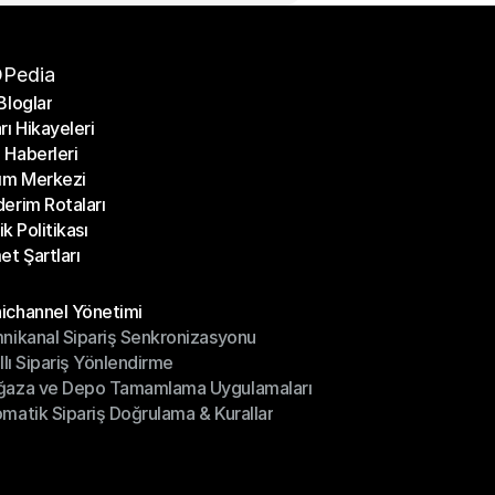
Pedia
Bloglar
rı Hikayeleri
Bloglar
Haberleri
rı Hikayeleri
ım Merkezi
Haberleri
erim Rotaları
ım Merkezi
lik Politikası
erim Rotaları
et Şartları
lik Politikası
et Şartları
üller
channel Yönetimi
nikanal Sipariş Senkronizasyonu
ichannel Yönetimi
ıllı Sipariş Yönlendirme
mnikanal Sipariş Senkronizasyonu
ğaza ve Depo Tamamlama Uygulamaları
ıllı Sipariş Yönlendirme
matik Sipariş Doğrulama & Kurallar
ğaza ve Depo Tamamlama Uygulamaları
matik Sipariş Doğrulama & Kurallar