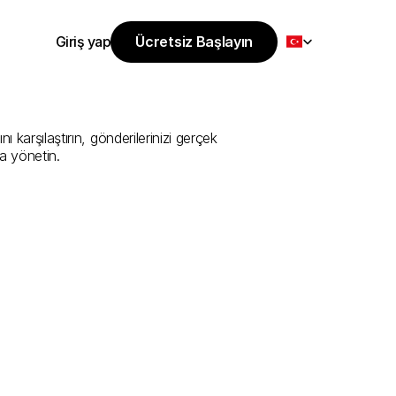
Select Language
Giriş yap
Ücretsiz Başlayın
Ücretsiz Başlayın
ti
Sunan
En
İyi
Giriş yap
arşılaştırın, gönderilerinizi gerçek 
a yönetin.