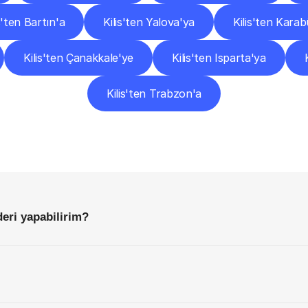
s'ten Bartın'a
Kilis'ten Yalova'ya
Kilis'ten Kara
Kilis'ten Çanakkale'ye
Kilis'ten Isparta'ya
Kilis'ten Trabzon'a
Sıkça
Sorulan
Sorular
Başlamadan
Önce
Bilmeniz
Gereken
Her
Şey
deri yapabilirim?