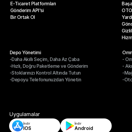
E-Ticaret Platformları
Başa
Kargo Şirketleri
Son 
Gönderim API'si
OTO 
E-Ticaret Platformları
Başa
Bir Ortak Ol
Yard
Gönderim API'si
OTO 
Gönd
Bir Ortak Ol
Yard
Gizli
Gönd
Hizm
Gizli
Hizm
Modüller
Mod
Depo Yönetimi
Omni
-Daha Akıllı Seçim, Daha Az Çaba
- Om
Depo Yönetimi
Omn
-Hızlı, Doğru Paketleme ve Gönderim
- Ak
-Daha Akıllı Seçim, Daha Az Çaba
- O
-Stoklarınızı Kontrol Altında Tutun
-Ma
-Hızlı, Doğru Paketleme ve Gönderim
- Ak
-Depoyu Telefonunuzdan Yönetin
-Oto
-Stoklarınızı Kontrol Altında Tutun
-Ma
-Depoyu Telefonunuzdan Yönetin
-Oto
Uygulamalar
İndir
İndir
IOS
Android