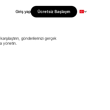
Select Language
Giriş yap
Ücretsiz Başlayın
Ücretsiz Başlayın
Sunan
En
İyi
Giriş yap
şılaştırın, gönderilerinizi gerçek 
a yönetin.