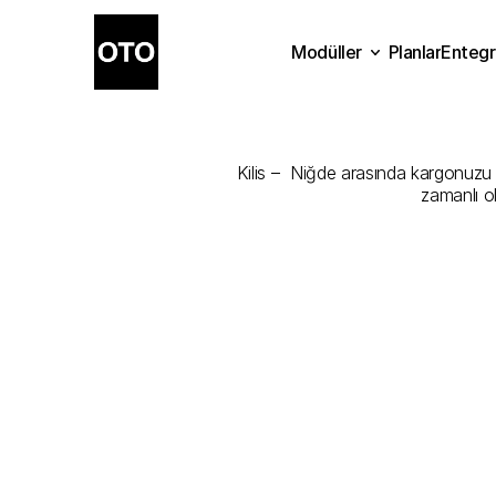
Modüller
Planlar
Entegr
Kilis
-
Niğde
Planlar
Modüller
Ente
Kilis –  Niğde arasında kargonuzu e
zamanlı o