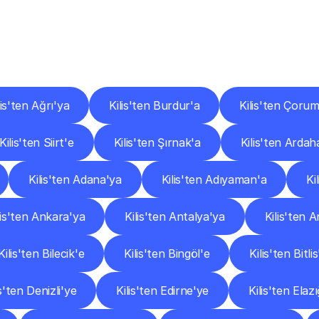
er
Şehirlere
Teslimat
Nokta
Diğer
şehirlerden
faaliyet
gösteren
teslimat
hizmetlerini
keşfedin.
lis'ten Ağrı'ya
Kilis'ten Burdur'a
Kilis'ten Çorum
Kilis'ten Siirt'e
Kilis'ten Şırnak'a
Kilis'ten Ardah
Kilis'ten Adana'ya
Kilis'ten Adıyaman'a
Ki
lis'ten Ankara'ya
Kilis'ten Antalya'ya
Kilis'ten A
Kilis'ten Bilecik'e
Kilis'ten Bingöl'e
Kilis'ten Bitlis
is'ten Denizli'ye
Kilis'ten Edirne'ye
Kilis'ten Elaz