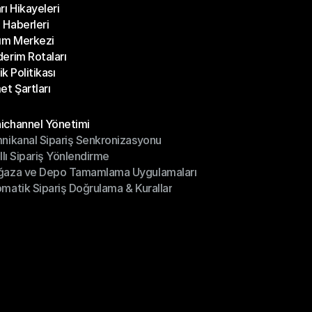
rı Hikayeleri
Bloglar
Haberleri
rı Hikayeleri
ım Merkezi
Haberleri
erim Rotaları
ım Merkezi
lik Politikası
erim Rotaları
et Şartları
lik Politikası
et Şartları
üller
channel Yönetimi
nikanal Sipariş Senkronizasyonu
ichannel Yönetimi
ıllı Sipariş Yönlendirme
mnikanal Sipariş Senkronizasyonu
ğaza ve Depo Tamamlama Uygulamaları
ıllı Sipariş Yönlendirme
matik Sipariş Doğrulama & Kurallar
ğaza ve Depo Tamamlama Uygulamaları
matik Sipariş Doğrulama & Kurallar