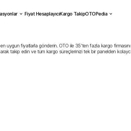
asyonlar
Fiyat Hesaplayıcı
Kargo Takip
OTOPedia
Kargo
Gönderim
Hizmeti
Fiyat Hesaplayıcı
Kargo Takip
grasyonlar
OTOPedia
Şirketler
n uygun fiyatlarla gönderin. OTO ile 35'ten fazla kargo firmasını kar
larak takip edin ve tüm kargo süreçlerinizi tek bir panelden kolayc