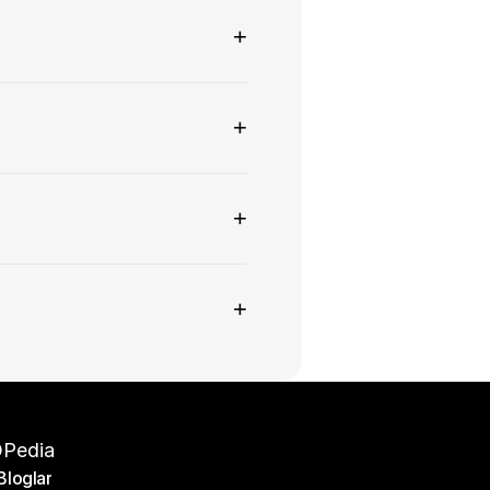
+
+
+
+
Pedia
Bloglar