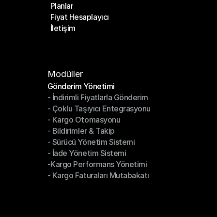
Planlar
Anasayfa
Fiyat Hesaplayıcı
Planlar
İletişim
Fiyat Hesaplayıcı
İletişim
Modüller
Gönderim Yönetimi
- İndirimli Fiyatlarla Gönderim
Gönderim Yönetimi
- Çoklu Taşıyıcı Entegrasyonu
- İndirimli Fiyatlarla Gönderim
- Kargo Otomasyonu
- Çoklu Taşıyıcı Entegrasyonu
- Bildirimler & Takip
- Kargo Otomasyonu
- Sürücü Yönetim Sistemi
- Bildirimler & Takip
- İade Yönetim Sistemi
- Sürücü Yönetim Sistemi
-Kargo Performans Yönetimi
- İade Yönetim Sistemi
- Kargo Faturaları Mutabakatı
-Kargo Performans Yönetimi
- Kargo Faturaları Mutabakatı