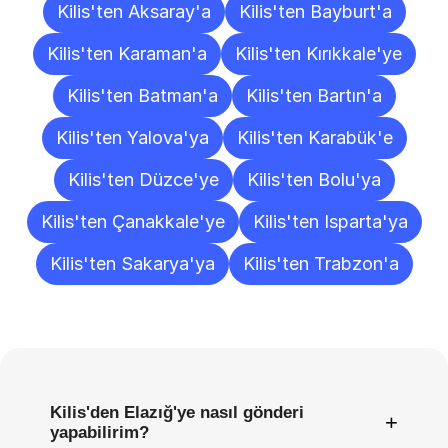
Kilis'ten Aksaray'a
Kilis'ten Bayburt'a
Kilis'ten Karaman'a
Kilis'ten Kırıkkale'ye
Kilis'ten Batman'a
Kilis'ten Bartın'a
Kilis'ten Yalova'ya
Kilis'ten Karabük'e
Kilis'ten Düzce'ye
Kilis'ten Bolu'ya
Kilis'ten Çanakkale'ye
Kilis'ten Isparta'ya
Kilis'ten Sakarya'ya
Kilis'ten Trabzon'a
Sıkça
Sorulan
Sorular
Kilis'den Elazığ'ye nasıl gönderi
+
yapabilirim?