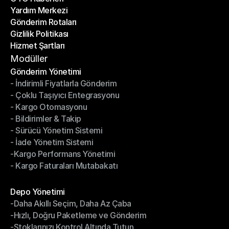
Yardım Merkezi
OTO Haberleri
Gönderim Rotaları
Yardım Merkezi
Gizlilik Politikası
Gönderim Rotaları
Hizmet Şartları
Gizlilik Politikası
Hizmet Şartları
Modüller
Gönderim Yönetimi
- İndirimli Fiyatlarla Gönderim
Gönderim Yönetimi
- Çoklu Taşıyıcı Entegrasyonu
- İndirimli Fiyatlarla Gönderim
- Kargo Otomasyonu
- Çoklu Taşıyıcı Entegrasyonu
- Bildirimler & Takip
- Kargo Otomasyonu
- Sürücü Yönetim Sistemi
- Bildirimler & Takip
- İade Yönetim Sistemi
- Sürücü Yönetim Sistemi
-Kargo Performans Yönetimi
- İade Yönetim Sistemi
- Kargo Faturaları Mutabakatı
-Kargo Performans Yönetimi
- Kargo Faturaları Mutabakatı
Modüller
Depo Yönetimi
-Daha Akıllı Seçim, Daha Az Çaba
Depo Yönetimi
-Hızlı, Doğru Paketleme ve Gönderim
-Daha Akıllı Seçim, Daha Az Çaba
-Stoklarınızı Kontrol Altında Tutun
-Hızlı, Doğru Paketleme ve Gönderim