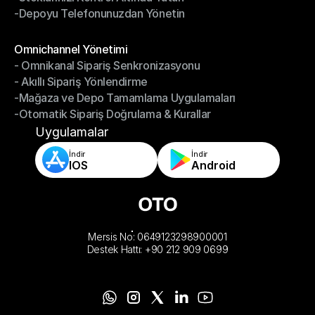
-Depoyu Telefonunuzdan Yönetin
-Stoklarınızı Kontrol Altında Tutun
-Depoyu Telefonunuzdan Yönetin
Modüller
Omnichannel Yönetimi
- Omnikanal Sipariş Senkronizasyonu
Omnichannel Yönetimi
- Akıllı Sipariş Yönlendirme
- Omnikanal Sipariş Senkronizasyonu
-Mağaza ve Depo Tamamlama Uygulamaları
- Akıllı Sipariş Yönlendirme
-Otomatik Sipariş Doğrulama & Kurallar
-Mağaza ve Depo Tamamlama Uygulamaları
-Otomatik Sipariş Doğrulama & Kurallar
Uygulamalar
İndir
İndir
IOS
Android
Mersis No: 0649123298900001
Destek Hattı: +90 212 909 0699