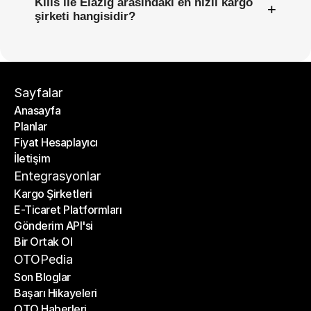
Kilis ile Elazığ arasındaki en hızlı kargo
+
şirketi hangisidir?
Sayfalar
Anasayfa
Planlar
Anasayfa
Fiyat Hesaplayıcı
Planlar
İletişim
Fiyat Hesaplayıcı
İletişim
Entegrasyonlar
Kargo Şirketleri
E-Ticaret Platformları
Kargo Şirketleri
Gönderim API'si
E-Ticaret Platformları
Bir Ortak Ol
Gönderim API'si
Bir Ortak Ol
OTOPedia
Son Bloglar
Başarı Hikayeleri
Son Bloglar
OTO Haberleri
Başarı Hikayeleri