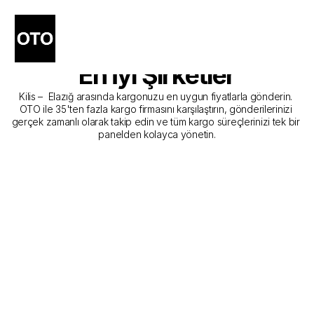
Kilis - Elazığ Kargo 
Gönderim Hizmeti Sunan 
En İyi Şirketler
Kilis –  Elazığ arasında kargonuzu en uygun fiyatlarla gönderin. 
OTO ile 35'ten fazla kargo firmasını karşılaştırın, gönderilerinizi 
gerçek zamanlı olarak takip edin ve tüm kargo süreçlerinizi tek bir 
panelden kolayca yönetin.