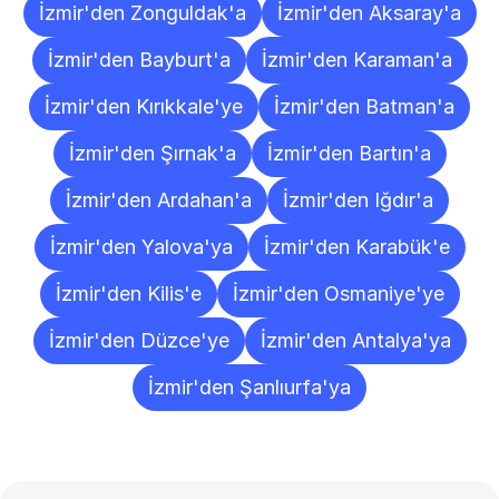
İzmir'den Zonguldak'a
İzmir'den Aksaray'a
İzmir'den Bayburt'a
İzmir'den Karaman'a
İzmir'den Kırıkkale'ye
İzmir'den Batman'a
İzmir'den Şırnak'a
İzmir'den Bartın'a
İzmir'den Ardahan'a
İzmir'den Iğdır'a
İzmir'den Yalova'ya
İzmir'den Karabük'e
İzmir'den Kilis'e
İzmir'den Osmaniye'ye
İzmir'den Düzce'ye
İzmir'den Antalya'ya
İzmir'den Şanlıurfa'ya
Sıkça
Sorulan
Sorular