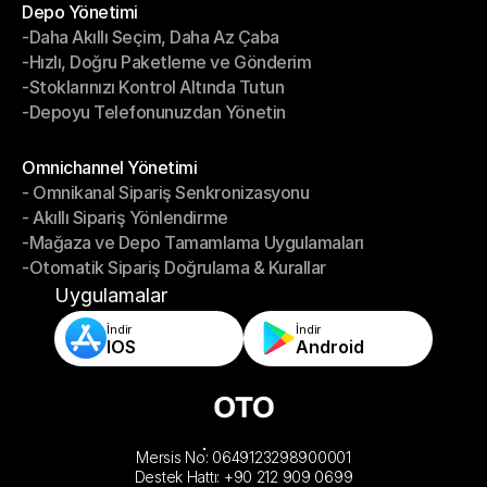
Depo Yönetimi
-Daha Akıllı Seçim, Daha Az Çaba
Depo Yönetimi
-Hızlı, Doğru Paketleme ve Gönderim
-Daha Akıllı Seçim, Daha Az Çaba
-Stoklarınızı Kontrol Altında Tutun
-Hızlı, Doğru Paketleme ve Gönderim
-Depoyu Telefonunuzdan Yönetin
-Stoklarınızı Kontrol Altında Tutun
-Depoyu Telefonunuzdan Yönetin
Modüller
Omnichannel Yönetimi
- Omnikanal Sipariş Senkronizasyonu
Omnichannel Yönetimi
- Akıllı Sipariş Yönlendirme
- Omnikanal Sipariş Senkronizasyonu
-Mağaza ve Depo Tamamlama Uygulamaları
- Akıllı Sipariş Yönlendirme
-Otomatik Sipariş Doğrulama & Kurallar
-Mağaza ve Depo Tamamlama Uygulamaları
-Otomatik Sipariş Doğrulama & Kurallar
Uygulamalar
İndir
İndir
IOS
Android
Mersis No: 0649123298900001
Destek Hattı: +90 212 909 0699