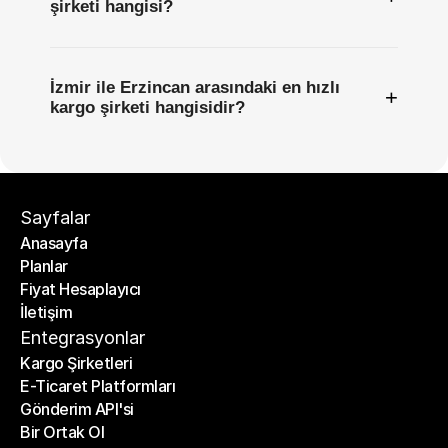
şirketi hangisi?
İzmir ile Erzincan arasındaki en hızlı
+
kargo şirketi hangisidir?
Sayfalar
Anasayfa
Planlar
Anasayfa
Fiyat Hesaplayıcı
Planlar
İletişim
Fiyat Hesaplayıcı
İletişim
Entegrasyonlar
Kargo Şirketleri
E-Ticaret Platformları
Kargo Şirketleri
Gönderim API'si
E-Ticaret Platformları
Bir Ortak Ol
Gönderim API'si