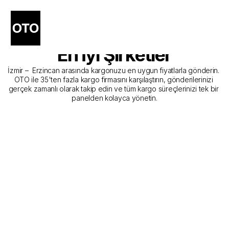
İzmir - Erzincan Kargo 
Gönderim Hizmeti Sunan 
En İyi Şirketler
İzmir –  Erzincan arasında kargonuzu en uygun fiyatlarla gönderin. 
OTO ile 35'ten fazla kargo firmasını karşılaştırın, gönderilerinizi 
gerçek zamanlı olarak takip edin ve tüm kargo süreçlerinizi tek bir 
panelden kolayca yönetin.