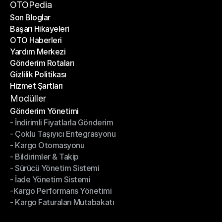
Bir Ortak Ol
OTOPedia
Son Bloglar
Başarı Hikayeleri
Son Bloglar
OTO Haberleri
Başarı Hikayeleri
Yardım Merkezi
OTO Haberleri
Gönderim Rotaları
Yardım Merkezi
Gizlilik Politikası
Gönderim Rotaları
Hizmet Şartları
Gizlilik Politikası
Hizmet Şartları
Modüller
Gönderim Yönetimi
- İndirimli Fiyatlarla Gönderim
Gönderim Yönetimi
- Çoklu Taşıyıcı Entegrasyonu
- İndirimli Fiyatlarla Gönderim
- Kargo Otomasyonu
- Çoklu Taşıyıcı Entegrasyonu
- Bildirimler & Takip
- Kargo Otomasyonu
- Sürücü Yönetim Sistemi
- Bildirimler & Takip
- İade Yönetim Sistemi
- Sürücü Yönetim Sistemi
-Kargo Performans Yönetimi
- İade Yönetim Sistemi
- Kargo Faturaları Mutabakatı
-Kargo Performans Yönetimi
- Kargo Faturaları Mutabakatı
Modüller