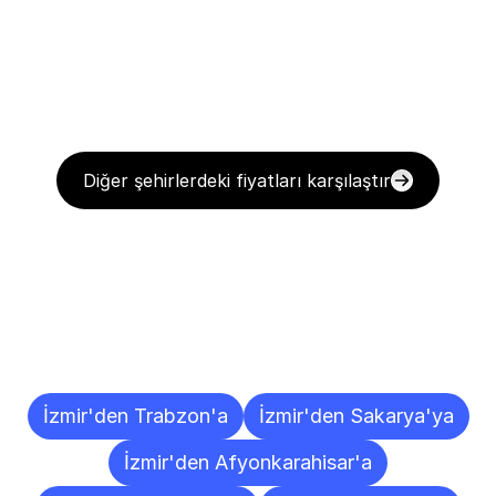
Diğer şehirlerdeki fiyatları karşılaştır
Diğer
Şehirlere
Teslimat
Noktaları
İzmir'den Trabzon'a
İzmir'den Sakarya'ya
İzmir'den Afyonkarahisar'a