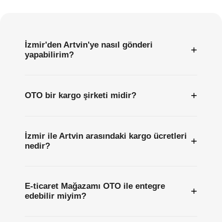
Sıkça
Sorulan
Sorular
İzmir'den Artvin'ye nasıl gönderi
+
yapabilirim?
+
OTO bir kargo şirketi midir?
İzmir ile Artvin arasındaki kargo ücretleri
+
nedir?
E-ticaret Mağazamı OTO ile entegre
+
edebilir miyim?