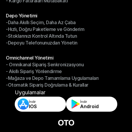
- Kargo Faturaları Mutabakatı
-Kargo Performans Yönetimi
- Kargo Faturaları Mutabakatı
Modüller
Depo Yönetimi
-Daha Akıllı Seçim, Daha Az Çaba
Depo Yönetimi
-Hızlı, Doğru Paketleme ve Gönderim
-Daha Akıllı Seçim, Daha Az Çaba
-Stoklarınızı Kontrol Altında Tutun
-Hızlı, Doğru Paketleme ve Gönderim
-Depoyu Telefonunuzdan Yönetin
-Stoklarınızı Kontrol Altında Tutun
-Depoyu Telefonunuzdan Yönetin
Modüller
Omnichannel Yönetimi
- Omnikanal Sipariş Senkronizasyonu
Omnichannel Yönetimi
- Akıllı Sipariş Yönlendirme
- Omnikanal Sipariş Senkronizasyonu
-Mağaza ve Depo Tamamlama Uygulamaları
- Akıllı Sipariş Yönlendirme
-Otomatik Sipariş Doğrulama & Kurallar
-Mağaza ve Depo Tamamlama Uygulamaları
-Otomatik Sipariş Doğrulama & Kurallar
Uygulamalar
İndir
İndir
IOS
Android