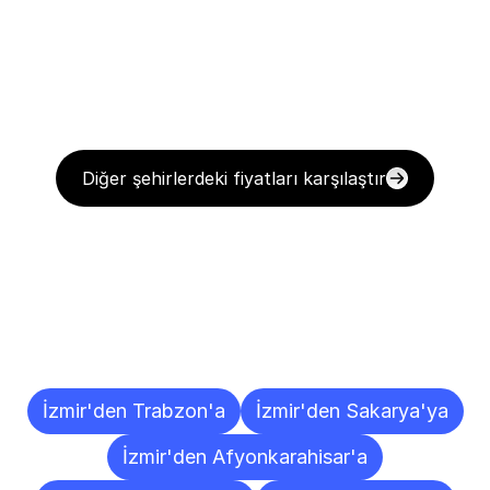
Diğer şehirlerdeki fiyatları karşılaştır
Diğer
Şehirlere
Teslimat
Noktaları
İzmir'den Trabzon'a
İzmir'den Sakarya'ya
İzmir'den Afyonkarahisar'a