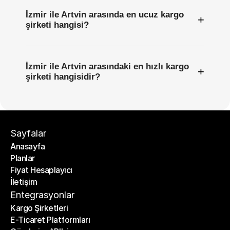
İzmir ile Artvin arasında en ucuz kargo
+
şirketi hangisi?
İzmir ile Artvin arasındaki en hızlı kargo
+
şirketi hangisidir?
Sayfalar
Anasayfa
Planlar
Anasayfa
Fiyat Hesaplayıcı
Planlar
İletişim
Fiyat Hesaplayıcı
İletişim
Entegrasyonlar
Kargo Şirketleri
E-Ticaret Platformları
Kargo Şirketleri