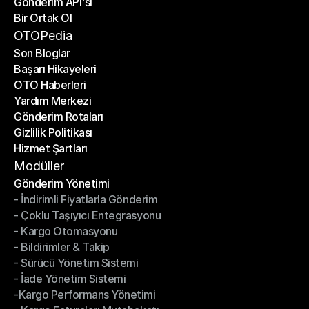
Gönderim API'si
E-Ticaret Platformları
Bir Ortak Ol
Gönderim API'si
Bir Ortak Ol
OTOPedia
Son Bloglar
Başarı Hikayeleri
Son Bloglar
OTO Haberleri
Başarı Hikayeleri
Yardım Merkezi
OTO Haberleri
Gönderim Rotaları
Yardım Merkezi
Gizlilik Politikası
Gönderim Rotaları
Hizmet Şartları
Gizlilik Politikası
Hizmet Şartları
Modüller
Gönderim Yönetimi
- İndirimli Fiyatlarla Gönderim
Gönderim Yönetimi
- Çoklu Taşıyıcı Entegrasyonu
- İndirimli Fiyatlarla Gönderim
- Kargo Otomasyonu
- Çoklu Taşıyıcı Entegrasyonu
- Bildirimler & Takip
- Kargo Otomasyonu
- Sürücü Yönetim Sistemi
- Bildirimler & Takip
- İade Yönetim Sistemi
- Sürücü Yönetim Sistemi
-Kargo Performans Yönetimi
- İade Yönetim Sistemi