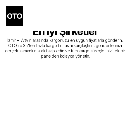
İzmir - Artvin Kargo 
Gönderim Hizmeti Sunan 
En İyi Şirketler
İzmir –  Artvin arasında kargonuzu en uygun fiyatlarla gönderin. 
OTO ile 35'ten fazla kargo firmasını karşılaştırın, gönderilerinizi 
gerçek zamanlı olarak takip edin ve tüm kargo süreçlerinizi tek bir 
panelden kolayca yönetin.