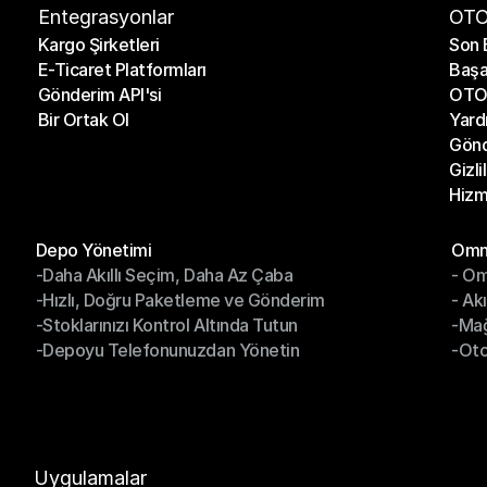
Entegrasyonlar
OTO
Kargo Şirketleri
Son 
E-Ticaret Platformları
Başa
Kargo Şirketleri
Son 
Gönderim API'si
OTO 
E-Ticaret Platformları
Başa
Bir Ortak Ol
Yard
Gönderim API'si
OTO 
Gönd
Bir Ortak Ol
Yard
Gizli
Gönd
Hizm
Gizli
Hizm
Modüller
Mod
Depo Yönetimi
Omni
-Daha Akıllı Seçim, Daha Az Çaba
- Om
Depo Yönetimi
Omn
-Hızlı, Doğru Paketleme ve Gönderim
- Ak
-Daha Akıllı Seçim, Daha Az Çaba
- O
-Stoklarınızı Kontrol Altında Tutun
-Ma
-Hızlı, Doğru Paketleme ve Gönderim
- Ak
-Depoyu Telefonunuzdan Yönetin
-Oto
-Stoklarınızı Kontrol Altında Tutun
-Ma
-Depoyu Telefonunuzdan Yönetin
-Oto
Uygulamalar