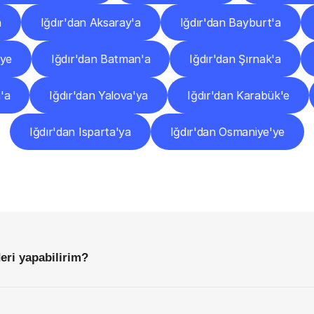
a
Iğdır'dan Aksaray'a
Iğdır'dan Bayburt'a
'ye
Iğdır'dan Batman'a
Iğdır'dan Şırnak'a
'a
Iğdır'dan Yalova'ya
Iğdır'dan Karabük'e
Iğdır'dan Isparta'ya
Iğdır'dan Osmaniye'ye
Sıkça
Sorulan
Sorular
Başlamadan
Önce
Bilmeniz
Gereken
Her
Şey
deri yapabilirim?