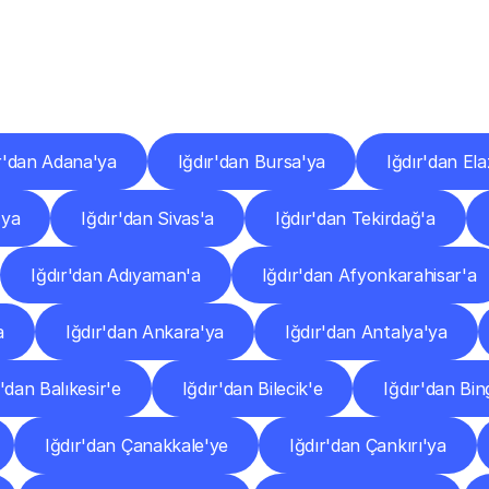
er
Şehirlere
Teslimat
Nokta
Diğer
şehirlerden
faaliyet
gösteren
teslimat
hizmetlerini
keşfedin.
r'dan Adana'ya
Iğdır'dan Bursa'ya
Iğdır'dan Ela
'ya
Iğdır'dan Sivas'a
Iğdır'dan Tekirdağ'a
Iğdır'dan Adıyaman'a
Iğdır'dan Afyonkarahisar'a
a
Iğdır'dan Ankara'ya
Iğdır'dan Antalya'ya
r'dan Balıkesir'e
Iğdır'dan Bilecik'e
Iğdır'dan Bin
Iğdır'dan Çanakkale'ye
Iğdır'dan Çankırı'ya