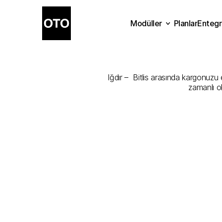
Modüller
Planlar
Entegr
Iğdır
-
Bitlis
Planlar
Modüller
Ente
Iğdır –  Bitlis arasında kargonuzu 
zamanlı o