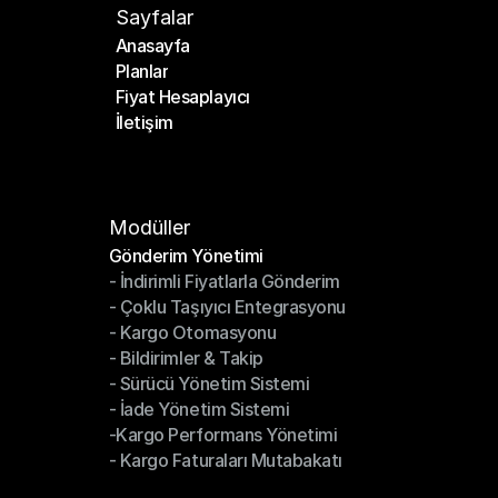
Sayfalar
Anasayfa
Planlar
Anasayfa
Fiyat Hesaplayıcı
Planlar
İletişim
Fiyat Hesaplayıcı
İletişim
Modüller
Gönderim Yönetimi
- İndirimli Fiyatlarla Gönderim
Gönderim Yönetimi
- Çoklu Taşıyıcı Entegrasyonu
- İndirimli Fiyatlarla Gönderim
- Kargo Otomasyonu
- Çoklu Taşıyıcı Entegrasyonu
- Bildirimler & Takip
- Kargo Otomasyonu
- Sürücü Yönetim Sistemi
- Bildirimler & Takip
- İade Yönetim Sistemi
- Sürücü Yönetim Sistemi
-Kargo Performans Yönetimi
- İade Yönetim Sistemi
- Kargo Faturaları Mutabakatı
-Kargo Performans Yönetimi
- Kargo Faturaları Mutabakatı