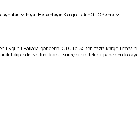
asyonlar
Fiyat Hesaplayıcı
Kargo Takip
OTOPedia
Kargo
Gönderim
Hizmeti
Fiyat Hesaplayıcı
Kargo Takip
grasyonlar
OTOPedia
Şirketler
en uygun fiyatlarla gönderin. OTO ile 35'ten fazla kargo firmasını kar
larak takip edin ve tüm kargo süreçlerinizi tek bir panelden kolayc