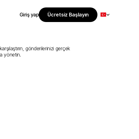
Select Language
Giriş yap
Ücretsiz Başlayın
Ücretsiz Başlayın
Sunan
En
İyi
Giriş yap
şılaştırın, gönderilerinizi gerçek 
a yönetin.