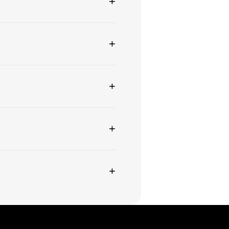
+
+
+
+
+