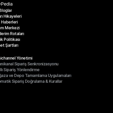
Pedia
Bloglar
rı Hikayeleri
Bloglar
Haberleri
rı Hikayeleri
ım Merkezi
Haberleri
erim Rotaları
ım Merkezi
lik Politikası
erim Rotaları
et Şartları
lik Politikası
et Şartları
üller
channel Yönetimi
nikanal Sipariş Senkronizasyonu
ichannel Yönetimi
ıllı Sipariş Yönlendirme
mnikanal Sipariş Senkronizasyonu
ğaza ve Depo Tamamlama Uygulamaları
ıllı Sipariş Yönlendirme
matik Sipariş Doğrulama & Kurallar
ğaza ve Depo Tamamlama Uygulamaları
matik Sipariş Doğrulama & Kurallar