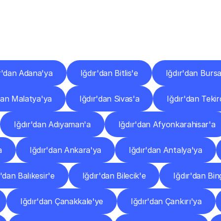
er
Şehirlere
Teslimat
Nokta
Diğer
şehirlerden
faaliyet
gösteren
teslimat
hizmetlerini
keşfedin.
r'dan Adana'ya
Iğdır'dan Bitlis'e
Iğdır'dan Burs
dan Malatya'ya
Iğdır'dan Sivas'a
Iğdır'dan Teki
Iğdır'dan Adıyaman'a
Iğdır'dan Afyonkarahisar'a
a
Iğdır'dan Ankara'ya
Iğdır'dan Antalya'ya
r'dan Balıkesir'e
Iğdır'dan Bilecik'e
Iğdır'dan Bin
Iğdır'dan Çanakkale'ye
Iğdır'dan Çankırı'ya