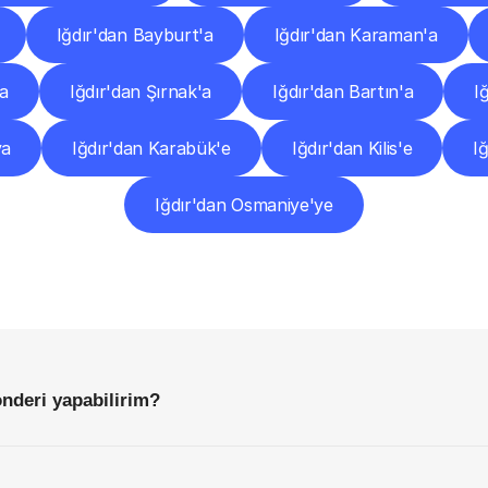
Iğdır'dan Bayburt'a
Iğdır'dan Karaman'a
'a
Iğdır'dan Şırnak'a
Iğdır'dan Bartın'a
I
ya
Iğdır'dan Karabük'e
Iğdır'dan Kilis'e
I
Iğdır'dan Osmaniye'ye
Sıkça
Sorulan
Sorular
Başlamadan
Önce
Bilmeniz
Gereken
Her
Şey
önderi yapabilirim?