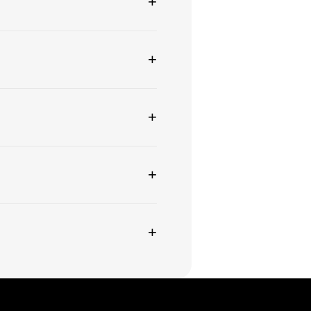
+
+
+
+
+