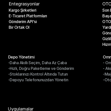
Entegrasyonlar
OTO
Kargo Şirketleri
Son 
E-Ticaret Platformları
Başa
Kargo Şirketleri
Son 
Gönderim API'si
OTO 
E-Ticaret Platformları
Başa
Bir Ortak Ol
Yard
Gönderim API'si
OTO 
Gönd
Bir Ortak Ol
Yard
Gizli
Gönd
Hizm
Gizli
Hizm
Modüller
Mod
Depo Yönetimi
Omni
-Daha Akıllı Seçim, Daha Az Çaba
- Om
Depo Yönetimi
Omn
-Hızlı, Doğru Paketleme ve Gönderim
- Ak
-Daha Akıllı Seçim, Daha Az Çaba
- O
-Stoklarınızı Kontrol Altında Tutun
-Ma
-Hızlı, Doğru Paketleme ve Gönderim
- Ak
-Depoyu Telefonunuzdan Yönetin
-Oto
-Stoklarınızı Kontrol Altında Tutun
-Ma
-Depoyu Telefonunuzdan Yönetin
-Oto
Uygulamalar