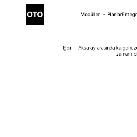
Modüller
Planlar
Entegr
Iğdır
-
Aksara
Planlar
Modüller
Ente
Iğdır –  Aksaray arasında kargonuzu 
zamanlı o