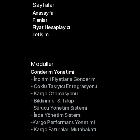
Sayfalar
Anasayfa
Planlar
Anasayfa
Fiyat Hesaplayıcı
Planlar
İletişim
Fiyat Hesaplayıcı
İletişim
Modüller
Gönderim Yönetimi
- İndirimli Fiyatlarla Gönderim
Gönderim Yönetimi
- Çoklu Taşıyıcı Entegrasyonu
- İndirimli Fiyatlarla Gönderim
- Kargo Otomasyonu
- Çoklu Taşıyıcı Entegrasyonu
- Bildirimler & Takip
- Kargo Otomasyonu
- Sürücü Yönetim Sistemi
- Bildirimler & Takip
- İade Yönetim Sistemi
- Sürücü Yönetim Sistemi
-Kargo Performans Yönetimi
- İade Yönetim Sistemi
- Kargo Faturaları Mutabakatı
-Kargo Performans Yönetimi
- Kargo Faturaları Mutabakatı