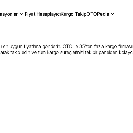
asyonlar
Fiyat Hesaplayıcı
Kargo Takip
OTOPedia
y
Kargo
Gönderim
Hizmet
Fiyat Hesaplayıcı
Kargo Takip
grasyonlar
OTOPedia
Şirketler
en uygun fiyatlarla gönderin. OTO ile 35'ten fazla kargo firmasını k
larak takip edin ve tüm kargo süreçlerinizi tek bir panelden kolayc