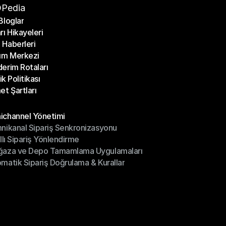
Pedia
Bloglar
rı Hikayeleri
Bloglar
Haberleri
rı Hikayeleri
ım Merkezi
Haberleri
erim Rotaları
ım Merkezi
lik Politikası
erim Rotaları
et Şartları
lik Politikası
et Şartları
üller
channel Yönetimi
nikanal Sipariş Senkronizasyonu
ichannel Yönetimi
ıllı Sipariş Yönlendirme
mnikanal Sipariş Senkronizasyonu
ğaza ve Depo Tamamlama Uygulamaları
ıllı Sipariş Yönlendirme
matik Sipariş Doğrulama & Kurallar
ğaza ve Depo Tamamlama Uygulamaları
matik Sipariş Doğrulama & Kurallar