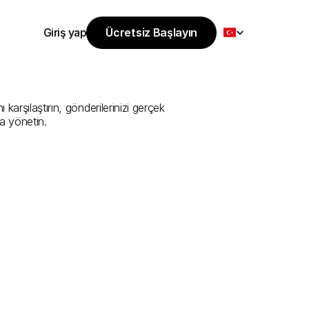
Select Language
Giriş yap
Ücretsiz Başlayın
Ücretsiz Başlayın
i
Sunan
En
İyi
Giriş yap
arşılaştırın, gönderilerinizi gerçek 
a yönetin.