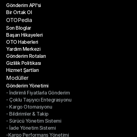
Gönderim API'si
E-Ticaret Platformları
Bir Ortak Ol
Gönderim API'si
Bir Ortak Ol
OTOPedia
Son Bloglar
Başarı Hikayeleri
Son Bloglar
OTO Haberleri
Başarı Hikayeleri
Yardım Merkezi
OTO Haberleri
Gönderim Rotaları
Yardım Merkezi
Gizlilik Politikası
Gönderim Rotaları
Hizmet Şartları
Gizlilik Politikası
Hizmet Şartları
Modüller
Gönderim Yönetimi
- İndirimli Fiyatlarla Gönderim
Gönderim Yönetimi
- Çoklu Taşıyıcı Entegrasyonu
- İndirimli Fiyatlarla Gönderim
- Kargo Otomasyonu
- Çoklu Taşıyıcı Entegrasyonu
- Bildirimler & Takip
- Kargo Otomasyonu
- Sürücü Yönetim Sistemi
- Bildirimler & Takip
- İade Yönetim Sistemi
- Sürücü Yönetim Sistemi
-Kargo Performans Yönetimi
- İade Yönetim Sistemi