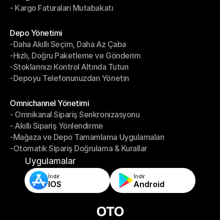
- Kargo Faturaları Mutabakatı
-Kargo Performans Yönetimi
- Kargo Faturaları Mutabakatı
Modüller
Depo Yönetimi
-Daha Akıllı Seçim, Daha Az Çaba
Depo Yönetimi
-Hızlı, Doğru Paketleme ve Gönderim
-Daha Akıllı Seçim, Daha Az Çaba
-Stoklarınızı Kontrol Altında Tutun
-Hızlı, Doğru Paketleme ve Gönderim
-Depoyu Telefonunuzdan Yönetin
-Stoklarınızı Kontrol Altında Tutun
-Depoyu Telefonunuzdan Yönetin
Modüller
Omnichannel Yönetimi
- Omnikanal Sipariş Senkronizasyonu
Omnichannel Yönetimi
- Akıllı Sipariş Yönlendirme
- Omnikanal Sipariş Senkronizasyonu
-Mağaza ve Depo Tamamlama Uygulamaları
- Akıllı Sipariş Yönlendirme
-Otomatik Sipariş Doğrulama & Kurallar
-Mağaza ve Depo Tamamlama Uygulamaları
-Otomatik Sipariş Doğrulama & Kurallar
Uygulamalar
İndir
İndir
IOS
Android