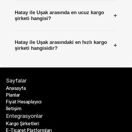
Hatay ile Uşak arasında en ucuz kargo
+
şirketi hangisi?
Hatay ile Uşak arasındaki en hızlı kargo
+
şirketi hangisidir?
Sayfalar
Anasayfa
Planlar
Anasayfa
Fiyat Hesaplayıcı
Planlar
İletişim
Fiyat Hesaplayıcı
İletişim
Entegrasyonlar
Kargo Şirketleri
E-Ticaret Platformları
Kargo Şirketleri