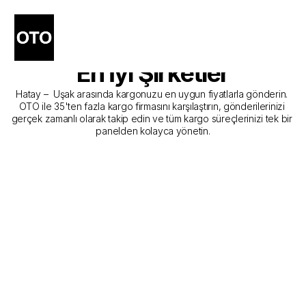
Hatay - Uşak Kargo 
Gönderim Hizmeti Sunan 
En İyi Şirketler
Hatay –  Uşak arasında kargonuzu en uygun fiyatlarla gönderin. 
OTO ile 35'ten fazla kargo firmasını karşılaştırın, gönderilerinizi 
gerçek zamanlı olarak takip edin ve tüm kargo süreçlerinizi tek bir 
panelden kolayca yönetin.