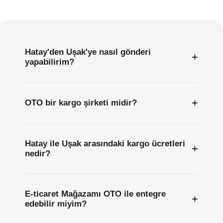
Sıkça
Sorulan
Sorular
Hatay'den Uşak'ye nasıl gönderi
+
yapabilirim?
+
OTO bir kargo şirketi midir?
Hatay ile Uşak arasındaki kargo ücretleri
+
nedir?
E-ticaret Mağazamı OTO ile entegre
+
edebilir miyim?