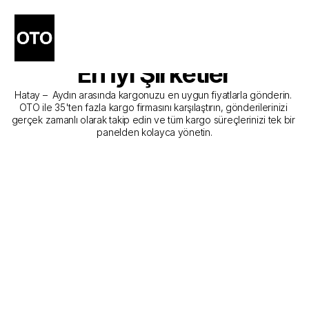
Hatay - Aydın Kargo 
Gönderim Hizmeti Sunan 
En İyi Şirketler
Hatay –  Aydın arasında kargonuzu en uygun fiyatlarla gönderin. 
OTO ile 35'ten fazla kargo firmasını karşılaştırın, gönderilerinizi 
gerçek zamanlı olarak takip edin ve tüm kargo süreçlerinizi tek bir 
panelden kolayca yönetin.