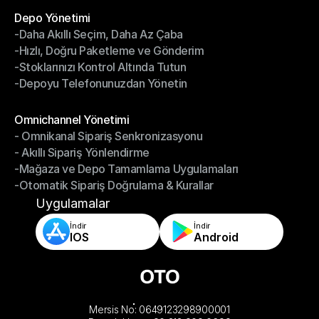
Depo Yönetimi
-Daha Akıllı Seçim, Daha Az Çaba
Depo Yönetimi
-Hızlı, Doğru Paketleme ve Gönderim
-Daha Akıllı Seçim, Daha Az Çaba
-Stoklarınızı Kontrol Altında Tutun
-Hızlı, Doğru Paketleme ve Gönderim
-Depoyu Telefonunuzdan Yönetin
-Stoklarınızı Kontrol Altında Tutun
-Depoyu Telefonunuzdan Yönetin
Modüller
Omnichannel Yönetimi
- Omnikanal Sipariş Senkronizasyonu
Omnichannel Yönetimi
- Akıllı Sipariş Yönlendirme
- Omnikanal Sipariş Senkronizasyonu
-Mağaza ve Depo Tamamlama Uygulamaları
- Akıllı Sipariş Yönlendirme
-Otomatik Sipariş Doğrulama & Kurallar
-Mağaza ve Depo Tamamlama Uygulamaları
-Otomatik Sipariş Doğrulama & Kurallar
Uygulamalar
İndir
İndir
IOS
Android
Mersis No: 0649123298900001