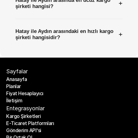
Hatay ile Aydın arasında en ucuz kargo
+
şirketi hangisi?
Hatay ile Aydın arasındaki en hızlı kargo
+
şirketi hangisidir?
Sayfalar
Anasayfa
Planlar
Anasayfa
Fiyat Hesaplayıcı
Planlar
İletişim
Fiyat Hesaplayıcı
İletişim
Entegrasyonlar
Kargo Şirketleri
E-Ticaret Platformları
Kargo Şirketleri
Gönderim API'si
E-Ticaret Platformları
Bir Ortak Ol
Gönderim API'si