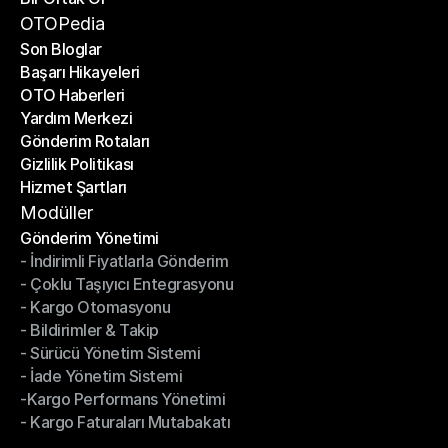
Bir Ortak Ol
OTOPedia
Son Bloglar
Başarı Hikayeleri
Son Bloglar
OTO Haberleri
Başarı Hikayeleri
Yardım Merkezi
OTO Haberleri
Gönderim Rotaları
Yardım Merkezi
Gizlilik Politikası
Gönderim Rotaları
Hizmet Şartları
Gizlilik Politikası
Hizmet Şartları
Modüller
Gönderim Yönetimi
- İndirimli Fiyatlarla Gönderim
Gönderim Yönetimi
- Çoklu Taşıyıcı Entegrasyonu
- İndirimli Fiyatlarla Gönderim
- Kargo Otomasyonu
- Çoklu Taşıyıcı Entegrasyonu
- Bildirimler & Takip
- Kargo Otomasyonu
- Sürücü Yönetim Sistemi
- Bildirimler & Takip
- İade Yönetim Sistemi
- Sürücü Yönetim Sistemi
-Kargo Performans Yönetimi
- İade Yönetim Sistemi
- Kargo Faturaları Mutabakatı
-Kargo Performans Yönetimi
- Kargo Faturaları Mutabakatı
Modüller