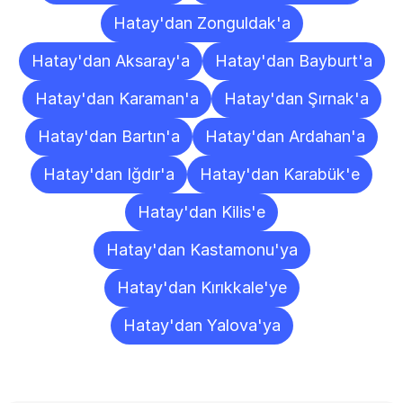
Hatay'dan Zonguldak'a
Hatay'dan Aksaray'a
Hatay'dan Bayburt'a
Hatay'dan Karaman'a
Hatay'dan Şırnak'a
Hatay'dan Bartın'a
Hatay'dan Ardahan'a
Hatay'dan Iğdır'a
Hatay'dan Karabük'e
Hatay'dan Kilis'e
Hatay'dan Kastamonu'ya
Hatay'dan Kırıkkale'ye
Hatay'dan Yalova'ya
Sıkça
Sorulan
Sorular