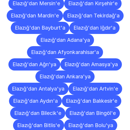
Elazığ'dan Mersin'e
Elazığ'dan Kırşehir'e
Elazığ'dan Mardin'e
Elazığ'dan Tekirdağ'a
Elazığ'dan Bayburt'a
Elazığ'dan Iğdır'a
Elazığ'dan Adana'ya
Elazığ'dan Afyonkarahisar'a
Elazığ'dan Ağrı'ya
Elazığ'dan Amasya'ya
Elazığ'dan Ankara'ya
Elazığ'dan Antalya'ya
Elazığ'dan Artvin'e
Elazığ'dan Aydın'a
Elazığ'dan Balıkesir'e
Elazığ'dan Bilecik'e
Elazığ'dan Bingöl'e
Elazığ'dan Bitlis'e
Elazığ'dan Bolu'ya