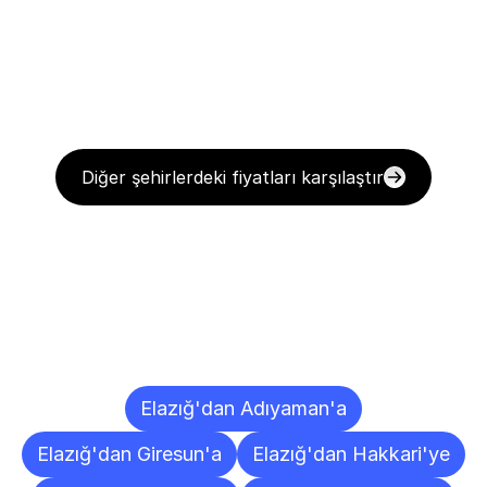
Diğer şehirlerdeki fiyatları karşılaştır
Diğer
Şehirlere
Teslimat
Noktaları
Elazığ'dan Adıyaman'a
Elazığ'dan Giresun'a
Elazığ'dan Hakkari'ye