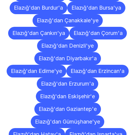
Elazığ'dan Burdur'a
Elazığ'dan Bursa'ya
Elazığ'dan Çanakkale'ye
Elazığ'dan Çankırı'ya
Elazığ'dan Çorum'a
Elazığ'dan Denizli'ye
Elazığ'dan Diyarbakır'a
Elazığ'dan Edirne'ye
Elazığ'dan Erzincan'a
Elazığ'dan Erzurum'a
Elazığ'dan Eskişehir'e
Elazığ'dan Gaziantep'e
Elazığ'dan Gümüşhane'ye
Elazığ'dan Hatay'a
Elazığ'dan Isparta'ya