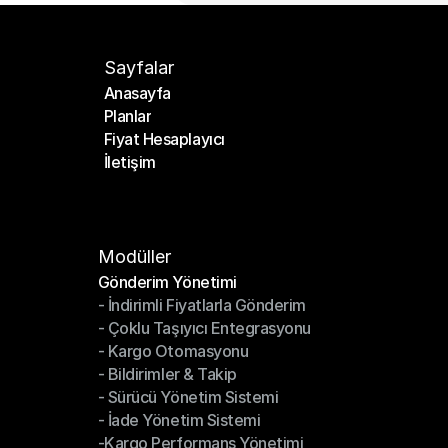
Sayfalar
Anasayfa
Planlar
Anasayfa
Fiyat Hesaplayıcı
Planlar
İletişim
Fiyat Hesaplayıcı
İletişim
Modüller
Gönderim Yönetimi
- İndirimli Fiyatlarla Gönderim
Gönderim Yönetimi
- Çoklu Taşıyıcı Entegrasyonu
- İndirimli Fiyatlarla Gönderim
- Kargo Otomasyonu
- Çoklu Taşıyıcı Entegrasyonu
- Bildirimler & Takip
- Kargo Otomasyonu
- Sürücü Yönetim Sistemi
- Bildirimler & Takip
- İade Yönetim Sistemi
- Sürücü Yönetim Sistemi
-Kargo Performans Yönetimi
- İade Yönetim Sistemi