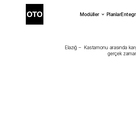
Modüller
Planlar
Entegr
Elazığ
-
Kast
Planlar
Modüller
Ente
Elazığ –  Kastamonu arasında kargon
gerçek zamanl