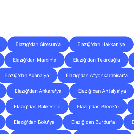
er
Şehirlere
Teslimat
Nokta
Diğer
şehirlerden
faaliyet
gösteren
teslimat
hizmetlerini
keşfedin.
Elazığ'dan Giresun'a
Elazığ'dan Hakkari'ye
Elazığ'dan Mardin'e
Elazığ'dan Tekirdağ'a
Elazığ'dan Adana'ya
Elazığ'dan Afyonkarahisar'a
Elazığ'dan Ankara'ya
Elazığ'dan Antalya'ya
Elazığ'dan Balıkesir'e
Elazığ'dan Bilecik'e
Elazığ'dan Bolu'ya
Elazığ'dan Burdur'a
E