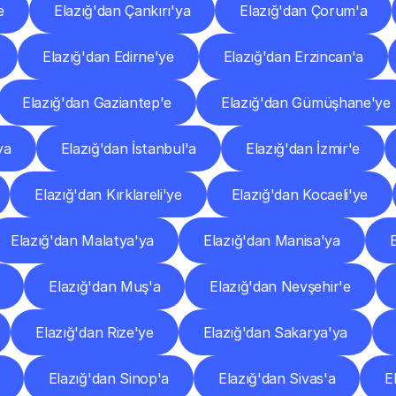
e
Elazığ'dan Çankırı'ya
Elazığ'dan Çorum'a
Elazığ'dan Edirne'ye
Elazığ'dan Erzincan'a
Elazığ'dan Gaziantep'e
Elazığ'dan Gümüşhane'ye
ya
Elazığ'dan İstanbul'a
Elazığ'dan İzmir'e
Elazığ'dan Kırklareli'ye
Elazığ'dan Kocaeli'ye
Elazığ'dan Malatya'ya
Elazığ'dan Manisa'ya
Elazığ'dan Muş'a
Elazığ'dan Nevşehir'e
Elazığ'dan Rize'ye
Elazığ'dan Sakarya'ya
Elazığ'dan Sinop'a
Elazığ'dan Sivas'a
E