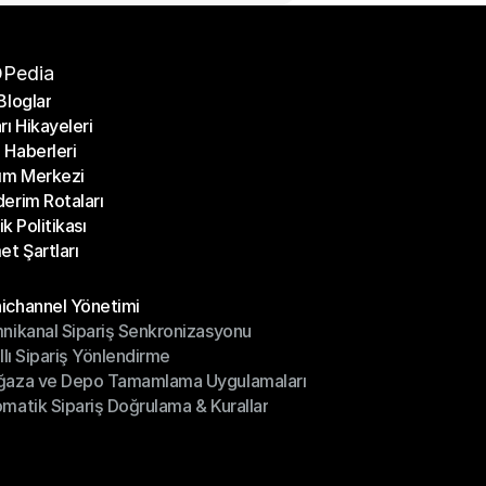
Pedia
Bloglar
rı Hikayeleri
Bloglar
Haberleri
rı Hikayeleri
ım Merkezi
Haberleri
erim Rotaları
ım Merkezi
lik Politikası
erim Rotaları
et Şartları
lik Politikası
et Şartları
üller
channel Yönetimi
nikanal Sipariş Senkronizasyonu
ichannel Yönetimi
ıllı Sipariş Yönlendirme
mnikanal Sipariş Senkronizasyonu
ğaza ve Depo Tamamlama Uygulamaları
ıllı Sipariş Yönlendirme
matik Sipariş Doğrulama & Kurallar
ğaza ve Depo Tamamlama Uygulamaları
matik Sipariş Doğrulama & Kurallar