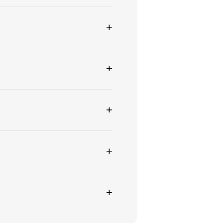
+
+
+
+
+