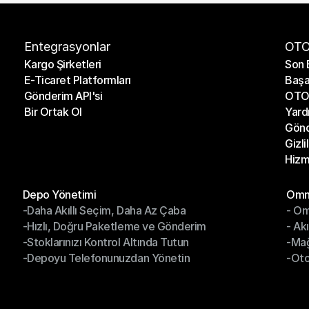
Entegrasyonlar
OTO
Kargo Şirketleri
Son 
E-Ticaret Platformları
Başa
Kargo Şirketleri
Son 
Gönderim API'si
OTO 
E-Ticaret Platformları
Başa
Bir Ortak Ol
Yard
Gönderim API'si
OTO 
Gönd
Bir Ortak Ol
Yard
Gizli
Gönd
Hizm
Gizli
Hizm
Modüller
Mod
Depo Yönetimi
Omni
-Daha Akıllı Seçim, Daha Az Çaba
- Om
Depo Yönetimi
Omn
-Hızlı, Doğru Paketleme ve Gönderim
- Ak
-Daha Akıllı Seçim, Daha Az Çaba
- O
-Stoklarınızı Kontrol Altında Tutun
-Ma
-Hızlı, Doğru Paketleme ve Gönderim
- Ak
-Depoyu Telefonunuzdan Yönetin
-Oto
-Stoklarınızı Kontrol Altında Tutun
-Ma
-Depoyu Telefonunuzdan Yönetin
-Oto