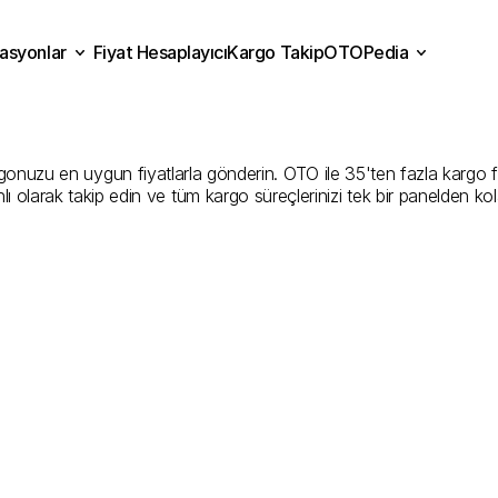
asyonlar
Fiyat Hesaplayıcı
Kargo Takip
OTOPedia
amonu
Kargo
Gönderim
H
Fiyat Hesaplayıcı
Kargo Takip
grasyonlar
OTOPedia
En
İyi
Şirketler
uzu en uygun fiyatlarla gönderin. OTO ile 35'ten fazla kargo firmas
ı olarak takip edin ve tüm kargo süreçlerinizi tek bir panelden ko