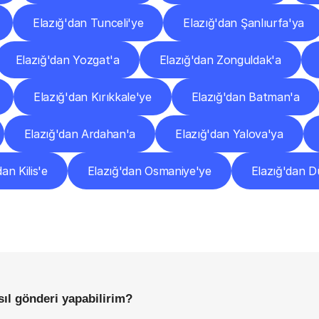
Elazığ'dan Tunceli'ye
Elazığ'dan Şanlıurfa'ya
Elazığ'dan Yozgat'a
Elazığ'dan Zonguldak'a
Elazığ'dan Kırıkkale'ye
Elazığ'dan Batman'a
Elazığ'dan Ardahan'a
Elazığ'dan Yalova'ya
an Kilis'e
Elazığ'dan Osmaniye'ye
Elazığ'dan D
Sıkça
Sorulan
Sorular
Başlamadan
Önce
Bilmeniz
Gereken
Her
Şey
ıl gönderi yapabilirim?