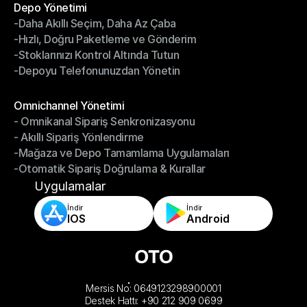
Depo Yönetimi
-Daha Akıllı Seçim, Daha Az Çaba
Depo Yönetimi
-Hızlı, Doğru Paketleme ve Gönderim
-Daha Akıllı Seçim, Daha Az Çaba
-Stoklarınızı Kontrol Altında Tutun
-Hızlı, Doğru Paketleme ve Gönderim
-Depoyu Telefonunuzdan Yönetin
-Stoklarınızı Kontrol Altında Tutun
-Depoyu Telefonunuzdan Yönetin
Modüller
Omnichannel Yönetimi
- Omnikanal Sipariş Senkronizasyonu
Omnichannel Yönetimi
- Akıllı Sipariş Yönlendirme
- Omnikanal Sipariş Senkronizasyonu
-Mağaza ve Depo Tamamlama Uygulamaları
- Akıllı Sipariş Yönlendirme
-Otomatik Sipariş Doğrulama & Kurallar
-Mağaza ve Depo Tamamlama Uygulamaları
-Otomatik Sipariş Doğrulama & Kurallar
Uygulamalar
İndir
İndir
IOS
Android
Mersis No: 0649123298900001
Destek Hattı: +90 212 909 0699