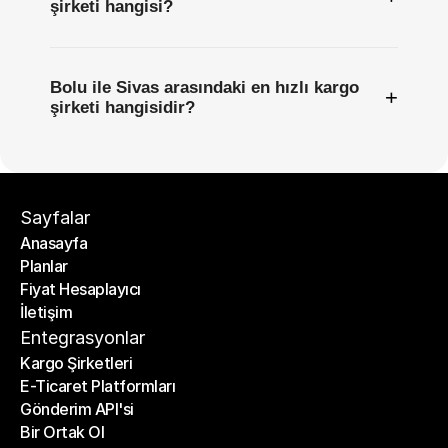
şirketi hangisi?
Bolu ile Sivas arasındaki en hızlı kargo
+
şirketi hangisidir?
Sayfalar
Anasayfa
Planlar
Anasayfa
Fiyat Hesaplayıcı
Planlar
İletişim
Fiyat Hesaplayıcı
İletişim
Entegrasyonlar
Kargo Şirketleri
E-Ticaret Platformları
Kargo Şirketleri
Gönderim API'si
E-Ticaret Platformları
Bir Ortak Ol
Gönderim API'si