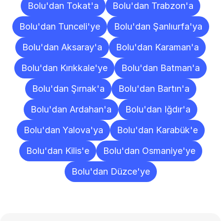
Bolu'dan Tokat'a
Bolu'dan Trabzon'a
Bolu'dan Tunceli'ye
Bolu'dan Şanlıurfa'ya
Bolu'dan Aksaray'a
Bolu'dan Karaman'a
Bolu'dan Kırıkkale'ye
Bolu'dan Batman'a
Bolu'dan Şırnak'a
Bolu'dan Bartın'a
Bolu'dan Ardahan'a
Bolu'dan Iğdır'a
Bolu'dan Yalova'ya
Bolu'dan Karabük'e
Bolu'dan Kilis'e
Bolu'dan Osmaniye'ye
Bolu'dan Düzce'ye
Sıkça
Sorulan
Sorular