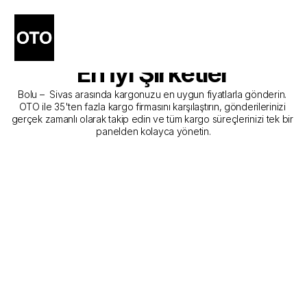
Bolu - Sivas Kargo 
Gönderim Hizmeti Sunan 
En İyi Şirketler
Bolu –  Sivas arasında kargonuzu en uygun fiyatlarla gönderin. 
OTO ile 35'ten fazla kargo firmasını karşılaştırın, gönderilerinizi 
gerçek zamanlı olarak takip edin ve tüm kargo süreçlerinizi tek bir 
panelden kolayca yönetin.