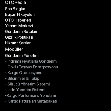
Bir Ortak Ol
OTOPedia
Son Bloglar
Başarı Hikayeleri
Son Bloglar
OTO Haberleri
Başarı Hikayeleri
Yardım Merkezi
OTO Haberleri
Gönderim Rotaları
Yardım Merkezi
Gizlilik Politikası
Gönderim Rotaları
Hizmet Şartları
Gizlilik Politikası
Hizmet Şartları
Modüller
Gönderim Yönetimi
- İndirimli Fiyatlarla Gönderim
Gönderim Yönetimi
- Çoklu Taşıyıcı Entegrasyonu
- İndirimli Fiyatlarla Gönderim
- Kargo Otomasyonu
- Çoklu Taşıyıcı Entegrasyonu
- Bildirimler & Takip
- Kargo Otomasyonu
- Sürücü Yönetim Sistemi
- Bildirimler & Takip
- İade Yönetim Sistemi
- Sürücü Yönetim Sistemi
-Kargo Performans Yönetimi
- İade Yönetim Sistemi
- Kargo Faturaları Mutabakatı
-Kargo Performans Yönetimi
- Kargo Faturaları Mutabakatı
Modüller