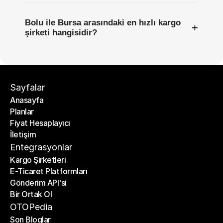
Bolu ile Bursa arasındaki en hızlı kargo
+
şirketi hangisidir?
Sayfalar
Anasayfa
Planlar
Anasayfa
Fiyat Hesaplayıcı
Planlar
İletişim
Fiyat Hesaplayıcı
İletişim
Entegrasyonlar
Kargo Şirketleri
E-Ticaret Platformları
Kargo Şirketleri
Gönderim API'si
E-Ticaret Platformları
Bir Ortak Ol
Gönderim API'si
Bir Ortak Ol
OTOPedia
Son Bloglar