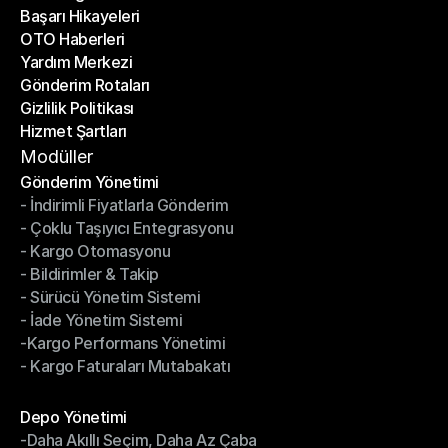
Başarı Hikayeleri
Son Bloglar
OTO Haberleri
Başarı Hikayeleri
Yardım Merkezi
OTO Haberleri
Gönderim Rotaları
Yardım Merkezi
Gizlilik Politikası
Gönderim Rotaları
Hizmet Şartları
Gizlilik Politikası
Hizmet Şartları
Modüller
Gönderim Yönetimi
- İndirimli Fiyatlarla Gönderim
Gönderim Yönetimi
- Çoklu Taşıyıcı Entegrasyonu
- İndirimli Fiyatlarla Gönderim
- Kargo Otomasyonu
- Çoklu Taşıyıcı Entegrasyonu
- Bildirimler & Takip
- Kargo Otomasyonu
- Sürücü Yönetim Sistemi
- Bildirimler & Takip
- İade Yönetim Sistemi
- Sürücü Yönetim Sistemi
-Kargo Performans Yönetimi
- İade Yönetim Sistemi
- Kargo Faturaları Mutabakatı
-Kargo Performans Yönetimi
- Kargo Faturaları Mutabakatı
Modüller
Depo Yönetimi
-Daha Akıllı Seçim, Daha Az Çaba
Depo Yönetimi