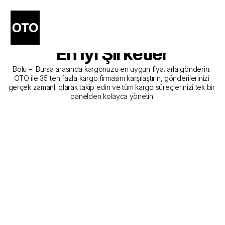
Bolu - Bursa Kargo 
Gönderim Hizmeti Sunan 
En İyi Şirketler
Bolu –  Bursa arasında kargonuzu en uygun fiyatlarla gönderin. 
OTO ile 35'ten fazla kargo firmasını karşılaştırın, gönderilerinizi 
gerçek zamanlı olarak takip edin ve tüm kargo süreçlerinizi tek bir 
panelden kolayca yönetin.