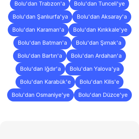
Bolu'dan Trabzon'a
Bolu'dan Tunceli'ye
Bolu'dan Şanlıurfa'ya
Bolu'dan Aksaray'a
Bolu'dan Karaman'a
Bolu'dan Kırıkkale'ye
Bolu'dan Batman'a
Bolu'dan Şırnak'a
Bolu'dan Bartın'a
Bolu'dan Ardahan'a
Bolu'dan Iğdır'a
Bolu'dan Yalova'ya
Bolu'dan Karabük'e
Bolu'dan Kilis'e
Bolu'dan Osmaniye'ye
Bolu'dan Düzce'ye
Sıkça
Sorulan
Sorular