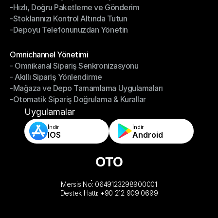
-Hızlı, Doğru Paketleme ve Gönderim
-Daha Akıllı Seçim, Daha Az Çaba
-Stoklarınızı Kontrol Altında Tutun
-Hızlı, Doğru Paketleme ve Gönderim
-Depoyu Telefonunuzdan Yönetin
-Stoklarınızı Kontrol Altında Tutun
-Depoyu Telefonunuzdan Yönetin
Modüller
Omnichannel Yönetimi
- Omnikanal Sipariş Senkronizasyonu
Omnichannel Yönetimi
- Akıllı Sipariş Yönlendirme
- Omnikanal Sipariş Senkronizasyonu
-Mağaza ve Depo Tamamlama Uygulamaları
- Akıllı Sipariş Yönlendirme
-Otomatik Sipariş Doğrulama & Kurallar
-Mağaza ve Depo Tamamlama Uygulamaları
-Otomatik Sipariş Doğrulama & Kurallar
Uygulamalar
İndir
İndir
IOS
Android
Mersis No: 0649123298900001
Destek Hattı: +90 212 909 0699