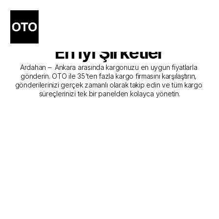
Ardahan - Ankara Kargo 
Gönderim Hizmeti Sunan 
En İyi Şirketler
Ardahan –  Ankara arasında kargonuzu en uygun fiyatlarla 
gönderin. OTO ile 35'ten fazla kargo firmasını karşılaştırın, 
gönderilerinizi gerçek zamanlı olarak takip edin ve tüm kargo 
süreçlerinizi tek bir panelden kolayca yönetin.