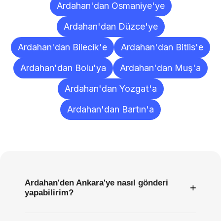
Ardahan'dan Osmaniye'ye
Ardahan'dan Düzce'ye
Ardahan'dan Bilecik'e
Ardahan'dan Bitlis'e
Ardahan'dan Bolu'ya
Ardahan'dan Muş'a
Ardahan'dan Yozgat'a
Ardahan'dan Bartın'a
Sıkça
Sorulan
Sorular
Ardahan'den Ankara'ye nasıl gönderi
+
yapabilirim?