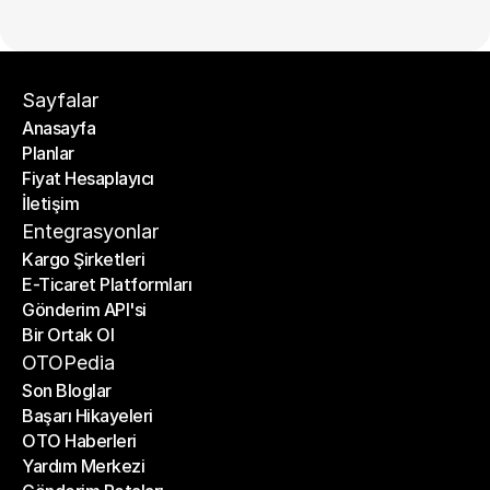
Sayfalar
Anasayfa
Planlar
Anasayfa
Fiyat Hesaplayıcı
Planlar
İletişim
Fiyat Hesaplayıcı
İletişim
Entegrasyonlar
Kargo Şirketleri
E-Ticaret Platformları
Kargo Şirketleri
Gönderim API'si
E-Ticaret Platformları
Bir Ortak Ol
Gönderim API'si
Bir Ortak Ol
OTOPedia
Son Bloglar
Başarı Hikayeleri
Son Bloglar
OTO Haberleri
Başarı Hikayeleri
Yardım Merkezi
OTO Haberleri