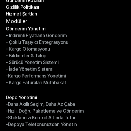
Gönderim Rotaları
Yardım Merkezi
Gizlilik Politikası
Gönderim Rotaları
Hizmet Şartları
Gizlilik Politikası
Hizmet Şartları
Modüller
Gönderim Yönetimi
- İndirimli Fiyatlarla Gönderim
Gönderim Yönetimi
- Çoklu Taşıyıcı Entegrasyonu
- İndirimli Fiyatlarla Gönderim
- Kargo Otomasyonu
- Çoklu Taşıyıcı Entegrasyonu
- Bildirimler & Takip
- Kargo Otomasyonu
- Sürücü Yönetim Sistemi
- Bildirimler & Takip
- İade Yönetim Sistemi
- Sürücü Yönetim Sistemi
-Kargo Performans Yönetimi
- İade Yönetim Sistemi
- Kargo Faturaları Mutabakatı
-Kargo Performans Yönetimi
- Kargo Faturaları Mutabakatı
Modüller
Depo Yönetimi
-Daha Akıllı Seçim, Daha Az Çaba
Depo Yönetimi
-Hızlı, Doğru Paketleme ve Gönderim
-Daha Akıllı Seçim, Daha Az Çaba
-Stoklarınızı Kontrol Altında Tutun
-Hızlı, Doğru Paketleme ve Gönderim
-Depoyu Telefonunuzdan Yönetin
-Stoklarınızı Kontrol Altında Tutun