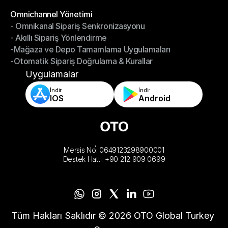
-Depoyu Telefonunuzdan Yönetin
Modüller
Omnichannel Yönetimi
- Omnikanal Sipariş Senkronizasyonu
Omnichannel Yönetimi
- Akıllı Sipariş Yönlendirme
- Omnikanal Sipariş Senkronizasyonu
-Mağaza ve Depo Tamamlama Uygulamaları
- Akıllı Sipariş Yönlendirme
-Otomatik Sipariş Doğrulama & Kurallar
-Mağaza ve Depo Tamamlama Uygulamaları
-Otomatik Sipariş Doğrulama & Kurallar
Uygulamalar
İndir
İndir
IOS
Android
Mersis No: 0649123298900001
Destek Hattı: +90 212 909 0699
Tüm Hakları Saklıdır © 2026 OTO Global Turkey 