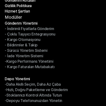
Gönderim Rotaları
Yardım Merkezi
Gizlilik Politikası
Gönderim Rotaları
Hizmet Şartları
Gizlilik Politikası
Hizmet Şartları
Modüller
Gönderim Yönetimi
- İndirimli Fiyatlarla Gönderim
Gönderim Yönetimi
- Çoklu Taşıyıcı Entegrasyonu
- İndirimli Fiyatlarla Gönderim
- Kargo Otomasyonu
- Çoklu Taşıyıcı Entegrasyonu
- Bildirimler & Takip
- Kargo Otomasyonu
- Sürücü Yönetim Sistemi
- Bildirimler & Takip
- İade Yönetim Sistemi
- Sürücü Yönetim Sistemi
-Kargo Performans Yönetimi
- İade Yönetim Sistemi
- Kargo Faturaları Mutabakatı
-Kargo Performans Yönetimi
- Kargo Faturaları Mutabakatı
Modüller
Depo Yönetimi
-Daha Akıllı Seçim, Daha Az Çaba
Depo Yönetimi
-Hızlı, Doğru Paketleme ve Gönderim
-Daha Akıllı Seçim, Daha Az Çaba
-Stoklarınızı Kontrol Altında Tutun
-Hızlı, Doğru Paketleme ve Gönderim
-Depoyu Telefonunuzdan Yönetin
-Stoklarınızı Kontrol Altında Tutun