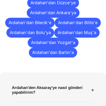
Ardahan'dan Düzce'ye
Ardahan'dan Ankara'ya
Ardahan'dan Bilecik'e
Ardahan'dan Bitlis'e
Ardahan'dan Bolu'ya
Ardahan'dan Muş'a
Ardahan'dan Yozgat'a
Ardahan'dan Bartın'a
Sıkça
Sorulan
Sorular
Ardahan'den Aksaray'ye nasıl gönderi
+
yapabilirim?