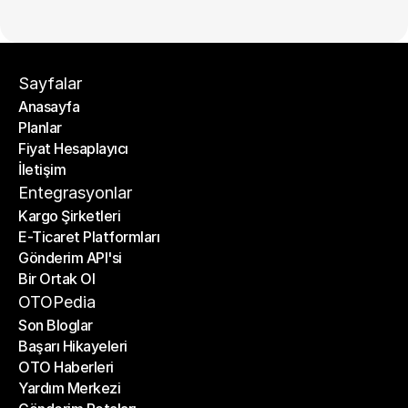
Sayfalar
Anasayfa
Planlar
Anasayfa
Fiyat Hesaplayıcı
Planlar
İletişim
Fiyat Hesaplayıcı
İletişim
Entegrasyonlar
Kargo Şirketleri
E-Ticaret Platformları
Kargo Şirketleri
Gönderim API'si
E-Ticaret Platformları
Bir Ortak Ol
Gönderim API'si
Bir Ortak Ol
OTOPedia
Son Bloglar
Başarı Hikayeleri
Son Bloglar
OTO Haberleri
Başarı Hikayeleri
Yardım Merkezi
OTO Haberleri