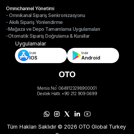
-Depoyu Telefonunuzdan Yönetin
Modüller
Omnichannel Yönetimi
- Omnikanal Sipariş Senkronizasyonu
Omnichannel Yönetimi
- Akıllı Sipariş Yönlendirme
- Omnikanal Sipariş Senkronizasyonu
-Mağaza ve Depo Tamamlama Uygulamaları
- Akıllı Sipariş Yönlendirme
-Otomatik Sipariş Doğrulama & Kurallar
-Mağaza ve Depo Tamamlama Uygulamaları
-Otomatik Sipariş Doğrulama & Kurallar
Uygulamalar
İndir
İndir
IOS
Android
Mersis No: 0649123298900001
Destek Hattı: +90 212 909 0699
Tüm Hakları Saklıdır © 2026 OTO Global Turkey 