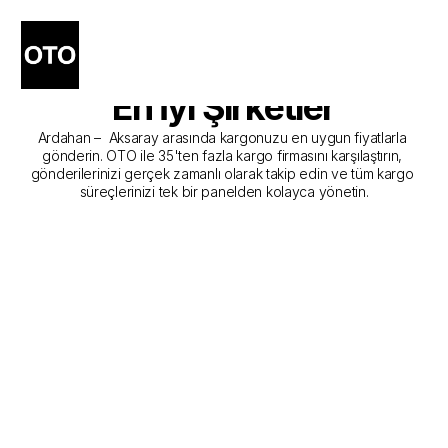
Ardahan - Aksaray Kargo 
Gönderim Hizmeti Sunan 
En İyi Şirketler
Ardahan –  Aksaray arasında kargonuzu en uygun fiyatlarla 
gönderin. OTO ile 35'ten fazla kargo firmasını karşılaştırın, 
gönderilerinizi gerçek zamanlı olarak takip edin ve tüm kargo 
süreçlerinizi tek bir panelden kolayca yönetin.