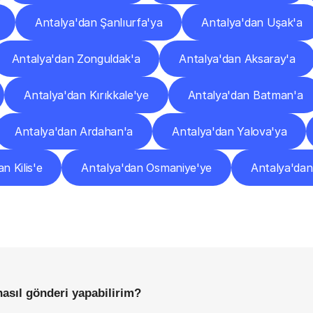
Antalya'dan Şanlıurfa'ya
Antalya'dan Uşak'a
Antalya'dan Zonguldak'a
Antalya'dan Aksaray'a
Antalya'dan Kırıkkale'ye
Antalya'dan Batman'a
Antalya'dan Ardahan'a
Antalya'dan Yalova'ya
n Kilis'e
Antalya'dan Osmaniye'ye
Antalya'da
Sıkça
Sorulan
Sorular
Başlamadan
Önce
Bilmeniz
Gereken
Her
Şey
asıl gönderi yapabilirim?