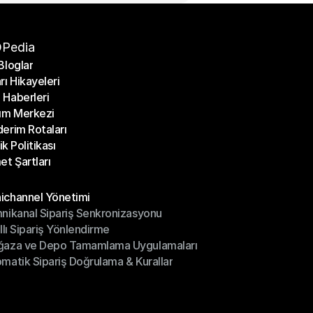
Pedia
Bloglar
rı Hikayeleri
Bloglar
Haberleri
rı Hikayeleri
ım Merkezi
Haberleri
erim Rotaları
ım Merkezi
lik Politikası
erim Rotaları
et Şartları
lik Politikası
et Şartları
üller
channel Yönetimi
nikanal Sipariş Senkronizasyonu
ichannel Yönetimi
ıllı Sipariş Yönlendirme
mnikanal Sipariş Senkronizasyonu
ğaza ve Depo Tamamlama Uygulamaları
ıllı Sipariş Yönlendirme
matik Sipariş Doğrulama & Kurallar
ğaza ve Depo Tamamlama Uygulamaları
matik Sipariş Doğrulama & Kurallar