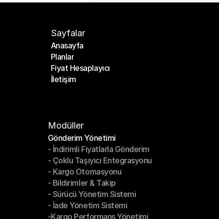
Sayfalar
Anasayfa
Planlar
Anasayfa
Fiyat Hesaplayıcı
Planlar
İletişim
Fiyat Hesaplayıcı
İletişim
Modüller
Gönderim Yönetimi
- İndirimli Fiyatlarla Gönderim
Gönderim Yönetimi
- Çoklu Taşıyıcı Entegrasyonu
- İndirimli Fiyatlarla Gönderim
- Kargo Otomasyonu
- Çoklu Taşıyıcı Entegrasyonu
- Bildirimler & Takip
- Kargo Otomasyonu
- Sürücü Yönetim Sistemi
- Bildirimler & Takip
- İade Yönetim Sistemi
- Sürücü Yönetim Sistemi
-Kargo Performans Yönetimi
- İade Yönetim Sistemi