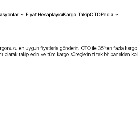
asyonlar
Fiyat Hesaplayıcı
Kargo Takip
OTOPedia
üşhane
Kargo
Gönderim
Fiyat Hesaplayıcı
Kargo Takip
grasyonlar
OTOPedia
En
İyi
Şirketler
uzu en uygun fiyatlarla gönderin. OTO ile 35'ten fazla kargo firma
ı olarak takip edin ve tüm kargo süreçlerinizi tek bir panelden ko