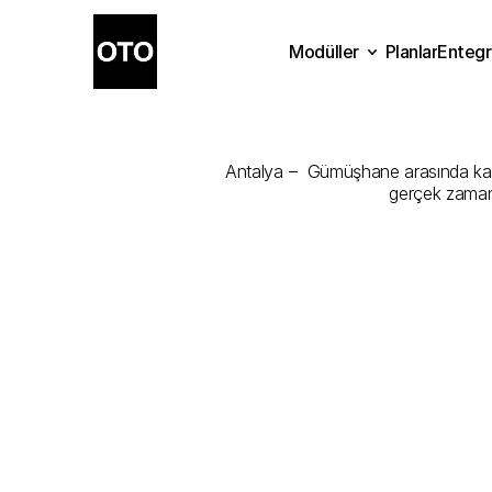
Modüller
Planlar
Entegr
Antalya
-
Güm
Planlar
Modüller
Ente
Antalya –  Gümüşhane arasında kargon
gerçek zamanl