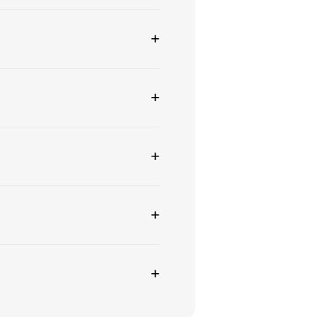
+
+
+
+
+