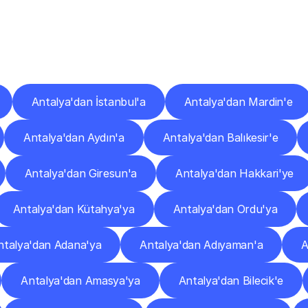
er
Şehirlere
Teslimat
Nokta
Diğer
şehirlerden
faaliyet
gösteren
teslimat
hizmetlerini
keşfedin.
Antalya'dan İstanbul'a
Antalya'dan Mardin'e
Antalya'dan Aydın'a
Antalya'dan Balıkesir'e
Antalya'dan Giresun'a
Antalya'dan Hakkari'ye
Antalya'dan Kütahya'ya
Antalya'dan Ordu'ya
ntalya'dan Adana'ya
Antalya'dan Adıyaman'a
A
Antalya'dan Amasya'ya
Antalya'dan Bilecik'e