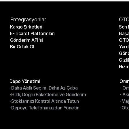
Entegrasyonlar
OTO
Kargo Şirketleri
Son 
E-Ticaret Platformları
Başa
Kargo Şirketleri
Son 
Gönderim API'si
OTO 
E-Ticaret Platformları
Başa
Bir Ortak Ol
Yard
Gönderim API'si
OTO 
Gönd
Bir Ortak Ol
Yard
Gizli
Gönd
Hizm
Gizli
Hizm
Modüller
Mod
Depo Yönetimi
Omni
-Daha Akıllı Seçim, Daha Az Çaba
- Om
Depo Yönetimi
Omn
-Hızlı, Doğru Paketleme ve Gönderim
- Ak
-Daha Akıllı Seçim, Daha Az Çaba
- O
-Stoklarınızı Kontrol Altında Tutun
-Ma
-Hızlı, Doğru Paketleme ve Gönderim
- Ak
-Depoyu Telefonunuzdan Yönetin
-Oto
-Stoklarınızı Kontrol Altında Tutun
-Ma
-Depoyu Telefonunuzdan Yönetin
-Oto