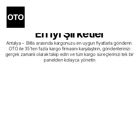
Antalya - Bitlis Kargo 
Gönderim Hizmeti Sunan 
En İyi Şirketler
Antalya –  Bitlis arasında kargonuzu en uygun fiyatlarla gönderin. 
OTO ile 35'ten fazla kargo firmasını karşılaştırın, gönderilerinizi 
gerçek zamanlı olarak takip edin ve tüm kargo süreçlerinizi tek bir 
panelden kolayca yönetin.