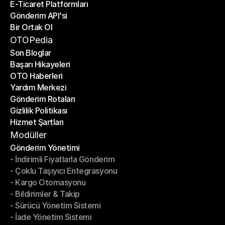
E-Ticaret Platformları
Kargo Şirketleri
Gönderim API'si
E-Ticaret Platformları
Bir Ortak Ol
Gönderim API'si
Bir Ortak Ol
OTOPedia
Son Bloglar
Başarı Hikayeleri
Son Bloglar
OTO Haberleri
Başarı Hikayeleri
Yardım Merkezi
OTO Haberleri
Gönderim Rotaları
Yardım Merkezi
Gizlilik Politikası
Gönderim Rotaları
Hizmet Şartları
Gizlilik Politikası
Hizmet Şartları
Modüller
Gönderim Yönetimi
- İndirimli Fiyatlarla Gönderim
Gönderim Yönetimi
- Çoklu Taşıyıcı Entegrasyonu
- İndirimli Fiyatlarla Gönderim
- Kargo Otomasyonu
- Çoklu Taşıyıcı Entegrasyonu
- Bildirimler & Takip
- Kargo Otomasyonu
- Sürücü Yönetim Sistemi
- Bildirimler & Takip
- İade Yönetim Sistemi
- Sürücü Yönetim Sistemi