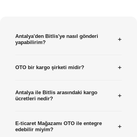
Sıkça
Sorulan
Sorular
Antalya'den Bitlis'ye nasıl gönderi
+
yapabilirim?
+
OTO bir kargo şirketi midir?
Antalya ile Bitlis arasındaki kargo
+
ücretleri nedir?
E-ticaret Mağazamı OTO ile entegre
+
edebilir miyim?