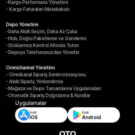
-Kargo Performans Yönetimi
- İade Yönetim Sistemi
- Kargo Faturaları Mutabakatı
-Kargo Performans Yönetimi
- Kargo Faturaları Mutabakatı
Modüller
Depo Yönetimi
-Daha Akıllı Seçim, Daha Az Çaba
Depo Yönetimi
-Hızlı, Doğru Paketleme ve Gönderim
-Daha Akıllı Seçim, Daha Az Çaba
-Stoklarınızı Kontrol Altında Tutun
-Hızlı, Doğru Paketleme ve Gönderim
-Depoyu Telefonunuzdan Yönetin
-Stoklarınızı Kontrol Altında Tutun
-Depoyu Telefonunuzdan Yönetin
Modüller
Omnichannel Yönetimi
- Omnikanal Sipariş Senkronizasyonu
Omnichannel Yönetimi
- Akıllı Sipariş Yönlendirme
- Omnikanal Sipariş Senkronizasyonu
-Mağaza ve Depo Tamamlama Uygulamaları
- Akıllı Sipariş Yönlendirme
-Otomatik Sipariş Doğrulama & Kurallar
-Mağaza ve Depo Tamamlama Uygulamaları
-Otomatik Sipariş Doğrulama & Kurallar
Uygulamalar
İndir
İndir
IOS
Android