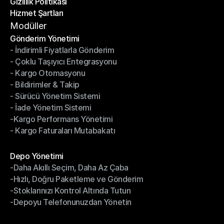
Gizlilik Politikası
Gönderim Rotaları
Hizmet Şartları
Gizlilik Politikası
Hizmet Şartları
Modüller
Gönderim Yönetimi
- İndirimli Fiyatlarla Gönderim
Gönderim Yönetimi
- Çoklu Taşıyıcı Entegrasyonu
- İndirimli Fiyatlarla Gönderim
- Kargo Otomasyonu
- Çoklu Taşıyıcı Entegrasyonu
- Bildirimler & Takip
- Kargo Otomasyonu
- Sürücü Yönetim Sistemi
- Bildirimler & Takip
- İade Yönetim Sistemi
- Sürücü Yönetim Sistemi
-Kargo Performans Yönetimi
- İade Yönetim Sistemi
- Kargo Faturaları Mutabakatı
-Kargo Performans Yönetimi
- Kargo Faturaları Mutabakatı
Modüller
Depo Yönetimi
-Daha Akıllı Seçim, Daha Az Çaba
Depo Yönetimi
-Hızlı, Doğru Paketleme ve Gönderim
-Daha Akıllı Seçim, Daha Az Çaba
-Stoklarınızı Kontrol Altında Tutun
-Hızlı, Doğru Paketleme ve Gönderim
-Depoyu Telefonunuzdan Yönetin
-Stoklarınızı Kontrol Altında Tutun
-Depoyu Telefonunuzdan Yönetin
Modüller