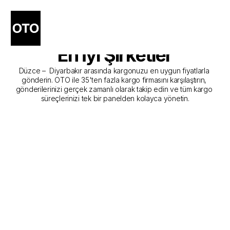
Düzce - Diyarbakır Kargo 
Gönderim Hizmeti Sunan 
En İyi Şirketler
Düzce –  Diyarbakır arasında kargonuzu en uygun fiyatlarla 
gönderin. OTO ile 35'ten fazla kargo firmasını karşılaştırın, 
gönderilerinizi gerçek zamanlı olarak takip edin ve tüm kargo 
süreçlerinizi tek bir panelden kolayca yönetin.