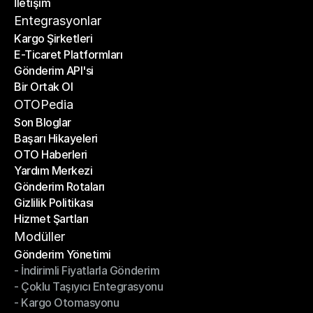
İletişim
Fiyat Hesaplayıcı
İletişim
Entegrasyonlar
Kargo Şirketleri
E-Ticaret Platformları
Kargo Şirketleri
Gönderim API'si
E-Ticaret Platformları
Bir Ortak Ol
Gönderim API'si
Bir Ortak Ol
OTOPedia
Son Bloglar
Başarı Hikayeleri
Son Bloglar
OTO Haberleri
Başarı Hikayeleri
Yardım Merkezi
OTO Haberleri
Gönderim Rotaları
Yardım Merkezi
Gizlilik Politikası
Gönderim Rotaları
Hizmet Şartları
Gizlilik Politikası
Hizmet Şartları
Modüller
Gönderim Yönetimi
- İndirimli Fiyatlarla Gönderim
Gönderim Yönetimi
- Çoklu Taşıyıcı Entegrasyonu
- İndirimli Fiyatlarla Gönderim
- Kargo Otomasyonu
- Çoklu Taşıyıcı Entegrasyonu