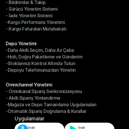
- Bildirimler & Takip
- Kargo Otomasyonu
- Sürücü Yönetim Sistemi
- Bildirimler & Takip
- İade Yönetim Sistemi
- Sürücü Yönetim Sistemi
-Kargo Performans Yönetimi
- İade Yönetim Sistemi
- Kargo Faturaları Mutabakatı
-Kargo Performans Yönetimi
- Kargo Faturaları Mutabakatı
Modüller
Depo Yönetimi
-Daha Akıllı Seçim, Daha Az Çaba
Depo Yönetimi
-Hızlı, Doğru Paketleme ve Gönderim
-Daha Akıllı Seçim, Daha Az Çaba
-Stoklarınızı Kontrol Altında Tutun
-Hızlı, Doğru Paketleme ve Gönderim
-Depoyu Telefonunuzdan Yönetin
-Stoklarınızı Kontrol Altında Tutun
-Depoyu Telefonunuzdan Yönetin
Modüller
Omnichannel Yönetimi
- Omnikanal Sipariş Senkronizasyonu
Omnichannel Yönetimi
- Akıllı Sipariş Yönlendirme
- Omnikanal Sipariş Senkronizasyonu
-Mağaza ve Depo Tamamlama Uygulamaları
- Akıllı Sipariş Yönlendirme
-Otomatik Sipariş Doğrulama & Kurallar
-Mağaza ve Depo Tamamlama Uygulamaları
-Otomatik Sipariş Doğrulama & Kurallar
Uygulamalar
İndir
İndir