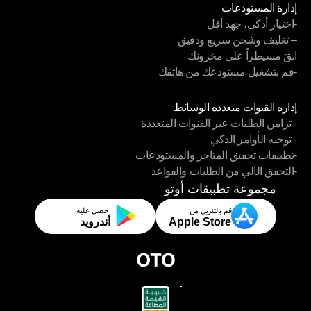
إدارة المستودعات
-اختيار أذكى، جهد أقل
إدارة المستودعات
– تغليف وشحن سريع ودقيق
-اختيار أذكى، جهد أقل
ابقَ مسيطراً على مخزونك
– تغليف وشحن سريع ودقيق
-قم بتشغيل مستودعك من هاتفك
ابقَ مسيطراً على مخزونك
-قم بتشغيل مستودعك من هاتفك
الوحدات
إدارة القنوات متعددة الوسائط
- تزامن الطلبات عبر القنوات المتعددة
إدارة القنوات متعددة الوسائط
- توجيه الأوامر الذكي
- تزامن الطلبات عبر القنوات المتعددة
-تطبيقات تحقيق المتاجر والمستودعات
- توجيه الأوامر الذكي
-التحقق الآلي من الطلبات والقواعد
-تطبيقات تحقيق المتاجر والمستودعات
-التحقق الآلي من الطلبات والقواعد
مجموعة تطبيقات أوتو
قم بالتنزيل من
احصل عليه
Apple Store
أندرويد