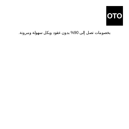
أفضل شركات شحن في 
خميس مشيط
اشحن طلباتك من خميس مشيط مع أفضل شركات الشحن والتوصيل 
بخصومات تصل إلى 90% بدون عقود وبكل سهولة ومرونة.