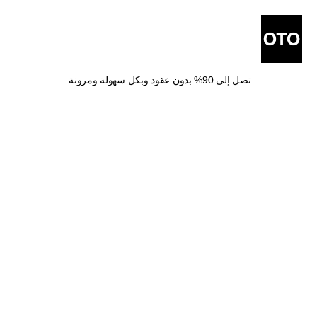
أفضل شركات شحن في 
الدوادمي
اشحن طلباتك من الدوادمي مع أفضل شركات الشحن والتوصيل بخصومات 
تصل إلى 90% بدون عقود وبكل سهولة ومرونة.