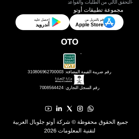
-التحقق الآلي من الطلبات والقواعد
-تطبيقات تحقيق المتاجر والمستودعات
-التحقق الآلي من الطلبات والقواعد
مجموعة تطبيقات أوتو
قم بالتنزيل من
احصل عليه
Apple Store
أندرويد
رقم ضريبة القيمة المضافة: 310806962700003
رقم السجل التجاري: 7008564424
جميع الحقوق محفوظة © شركة أوتو جلوبال العربية 
لتقنية المعلومات 2026