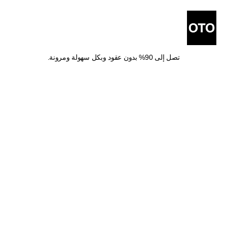
أفضل شركات شحن في أم 
القيوين
اشحن طلباتك من أم القيوين مع أفضل شركات الشحن والتوصيل بخصومات 
تصل إلى 90% بدون عقود وبكل سهولة ومرونة.