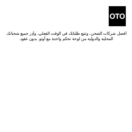
أفضل شركات شحن من ينبع 
إلى عنيزة
اشحن من ينبع إلى عنيزة بأفضل الأسعار وأسرع وقت توصيل. قارن بين 
أفضل شركات الشحن، وتتبع طلباتك في الوقت الفعلي، وأدِر جميع شحناتك 
المحلية والدولية من لوحة تحكم واحدة مع أوتو. بدون عقود.