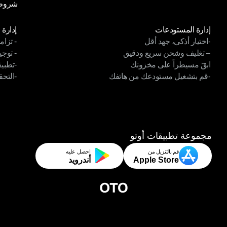
شروط 
سياسة
شروط 
الوحدات
الوح
إدارة المستودعات
إدارة 
-اختيار أذكى، جهد أقل
- تزام
إدارة المستودعات
إدارة 
– تغليف وشحن سريع ودقيق
- توجي
-اختيار أذكى، جهد أقل
- تزام
ابقَ مسيطراً على مخزونك
-تطبي
– تغليف وشحن سريع ودقيق
- توجي
-قم بتشغيل مستودعك من هاتفك
-التحق
ابقَ مسيطراً على مخزونك
-تطبيق
-قم بتشغيل مستودعك من هاتفك
-التحق
مجموعة تطبيقات أوتو
قم بالتنزيل من
احصل عليه
Apple Store
أندرويد