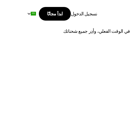
Select Language
تسجيل الدخول
ابدأ مجانًا
ابدأ مجانًا
لدمام
تسجيل الدخول
اشحن من نجران إلى الدمام بأفضل الأسعار وأسرع وقت توصيل. قارن بين أفضل شركات الشحن، وتتبع طلباتك في الوقت الفعلي، وأدِر جميع شحناتك 