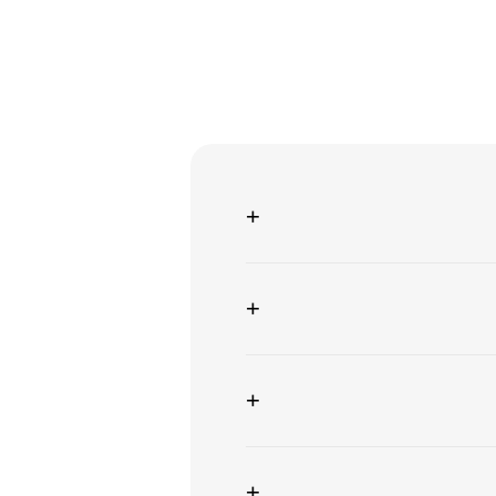
+
+
+
+