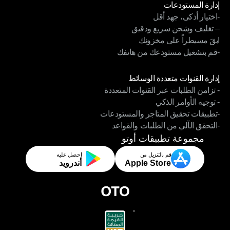
إدارة المستودعات
-اختيار أذكى، جهد أقل
إدارة المستودعات
– تغليف وشحن سريع ودقيق
-اختيار أذكى، جهد أقل
ابقَ مسيطراً على مخزونك
– تغليف وشحن سريع ودقيق
-قم بتشغيل مستودعك من هاتفك
ابقَ مسيطراً على مخزونك
-قم بتشغيل مستودعك من هاتفك
الوحدات
إدارة القنوات متعددة الوسائط
- تزامن الطلبات عبر القنوات المتعددة
إدارة القنوات متعددة الوسائط
- توجيه الأوامر الذكي
- تزامن الطلبات عبر القنوات المتعددة
-تطبيقات تحقيق المتاجر والمستودعات
- توجيه الأوامر الذكي
-التحقق الآلي من الطلبات والقواعد
-تطبيقات تحقيق المتاجر والمستودعات
-التحقق الآلي من الطلبات والقواعد
مجموعة تطبيقات أوتو
قم بالتنزيل من
احصل عليه
Apple Store
أندرويد