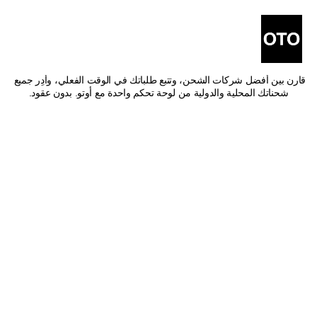
أفضل شركات شحن من محايل 
عسير إلى جازان
اشحن من محايل عسير إلى جازان بأفضل الأسعار وأسرع وقت توصيل. 
قارن بين أفضل شركات الشحن، وتتبع طلباتك في الوقت الفعلي، وأدِر جميع 
شحناتك المحلية والدولية من لوحة تحكم واحدة مع أوتو. بدون عقود.