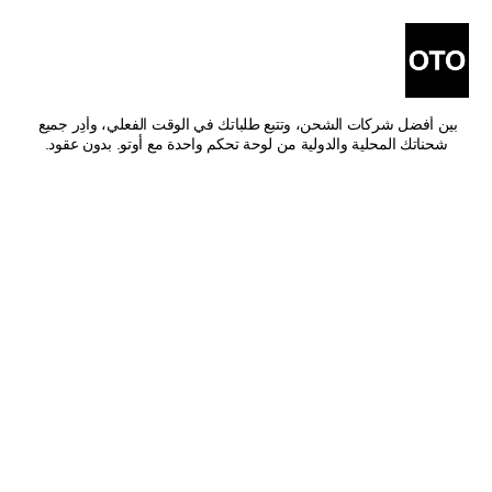
أفضل شركات شحن من صبيا 
إلى محايل عسير
اشحن من صبيا إلى محايل عسير بأفضل الأسعار وأسرع وقت توصيل. قارن 
بين أفضل شركات الشحن، وتتبع طلباتك في الوقت الفعلي، وأدِر جميع 
شحناتك المحلية والدولية من لوحة تحكم واحدة مع أوتو. بدون عقود.