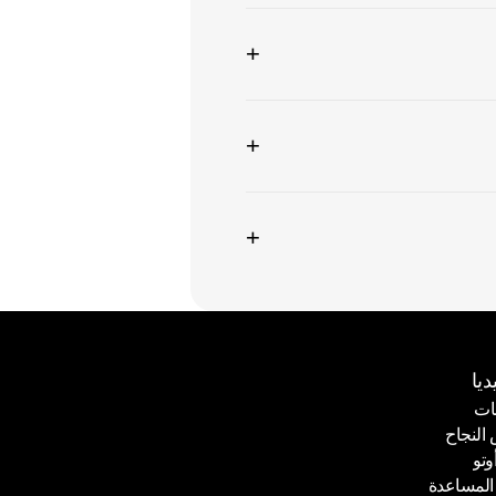
+
+
+
ديا
ات
لنجاح
ات
وتو
لنجاح
المساعدة
وتو