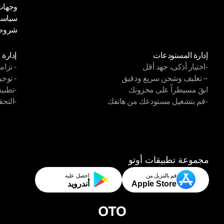
وجهات
كن شريكًا لنا
مركز 
سياسة
وجهات
شروط 
سياسة
شروط 
الوحدات
الوح
إدارة المستودعات
إدارة 
-اختيار أذكى، جهد أقل
- تزام
إدارة المستودعات
إدارة 
– تغليف وشحن سريع ودقيق
- توجي
-اختيار أذكى، جهد أقل
- تزام
ابقَ مسيطراً على مخزونك
-تطبي
– تغليف وشحن سريع ودقيق
- توجي
-قم بتشغيل مستودعك من هاتفك
-التحق
ابقَ مسيطراً على مخزونك
-تطبيق
-قم بتشغيل مستودعك من هاتفك
-التحق
مجموعة تطبيقات أوتو
قم بالتنزيل من
احصل عليه
Apple Store
أندرويد