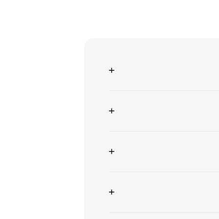
+
+
+
+