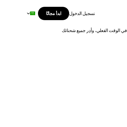
Select Language
تسجيل الدخول
ابدأ مجانًا
ابدأ مجانًا
هفوف
تسجيل الدخول
اشحن من حائل إلى الهفوف بأفضل الأسعار وأسرع وقت توصيل. قارن بين أفضل شركات الشحن، وتتبع طلباتك في الوقت الفعلي، وأدِر جميع شحناتك 