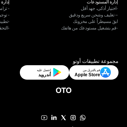
إدارة المستودعات
إدارة 
-اختيار أذكى، جهد أقل
- تزام
إدارة المستودعات
إدارة 
– تغليف وشحن سريع ودقيق
- توجي
-اختيار أذكى، جهد أقل
- تزام
ابقَ مسيطراً على مخزونك
-تطبي
– تغليف وشحن سريع ودقيق
- توجي
-قم بتشغيل مستودعك من هاتفك
-التحق
ابقَ مسيطراً على مخزونك
-تطبيق
-قم بتشغيل مستودعك من هاتفك
-التحق
مجموعة تطبيقات أوتو
قم بالتنزيل من
احصل عليه
Apple Store
أندرويد