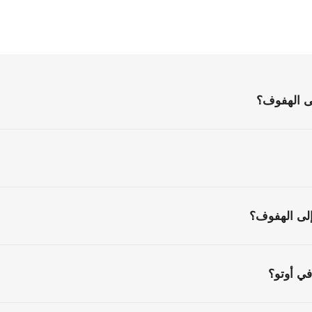
الأسئلة
الشائعة
كل
ما
تحتاج
إلى
معرفته
قبل
البدء
ى الهفوف؟
إلى الهفوف؟
ي أوتو؟