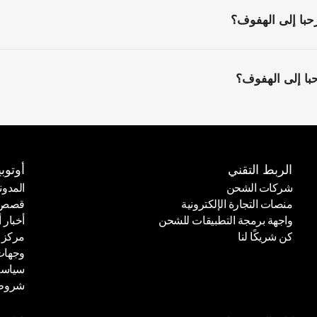
با إلى الهفوف؟
ا إلى الهفوف؟
الربط التقني
أوتوبي
شركات الشحن
المدون
منصات التجارة الإلكترونية
قصص ا
شركات الشحن
المدون
واجهة برمجة التطبيقات للشحن
أخبار أ
منصات التجارة الإلكترونية
قصص ا
كن شريكًا لنا
مركز 
واجهة برمجة التطبيقات للشحن
أخبار أ
وجهات
كن شريكًا لنا
مركز 
سياسة
وجهات
شروط 
سياسة
شروط 
الوحدات
الوح